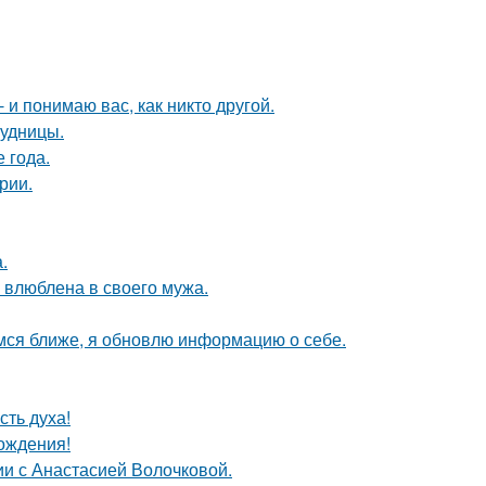
 и понимаю вас, как никто другой.
рудницы.
е года.
рии.
.
е влюблена в своего мужа.
мся ближе, я обновлю информацию о себе.
сть духа!
ождения!
ии с Анастасией Волочковой.