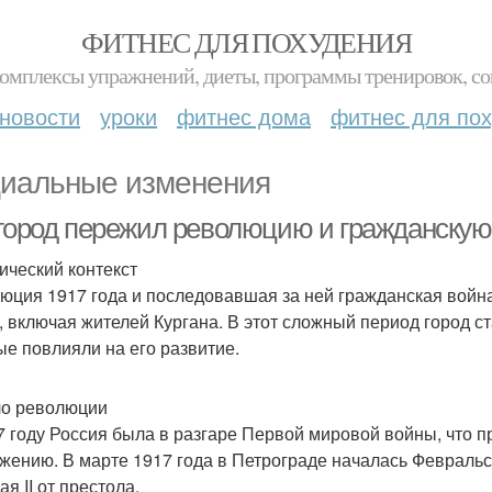
ФИТНЕС ДЛЯ ПОХУДЕНИЯ
комплексы упражнений, диеты, программы тренировок, со
новости
уроки
фитнес дома
фитнес для по
иальные изменения
 город пережил революцию и гражданскую
ический контекст
юция 1917 года и последовавшая за ней гражданская война
, включая жителей Кургана. В этот сложный период город с
ые повлияли на его развитие.
о революции
7 году Россия была в разгаре Первой мировой войны, что п
жению. В марте 1917 года в Петрограде началась Февральс
я II от престола.