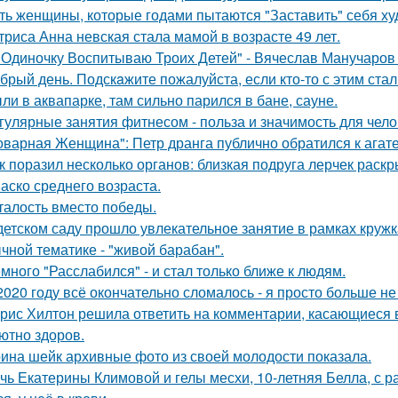
ть женщины, которые годами пытаются "Заставить" себя худ
триса Анна невская стала мамой в возрасте 49 лет.
 Одиночку Воспитываю Троих Детей" - Вячеслав Манучаро
брый день. Подскaжите пожалуйста, если кто-то с этим стал
ли в аквапарке, там сильно парился в бане, сауне.
гулярные занятия фитнесом - польза и значимость для чело
оварная Женщина": Петр дранга публично обратился к агат
к поразил несколько органов: близкая подруга лерчек раск
аско среднего возраста.
талость вместо победы.
детском саду прошло увлекательное занятие в рамках круж
чной тематике - "живой барабан".
много "Расслабился" - и стал только ближе к людям.
2020 году всё окончательно сломалось - я просто больше не
рис Хилтон решила ответить на комментарии, касающиеся в
ютно здоров.
ина шейк архивные фото из своей молодости показала.
чь Екатерины Климовой и гелы месхи, 10-летняя Белла, с р