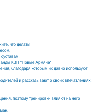
ите, что делать!
есом.
 суставам.
оманды КВН "Новые Армяне".
ния, благодаря которым их давно используют
родителей и рассказывают о своих впечатлениях.
ения, поэтому тренировки влияют на него
оман.