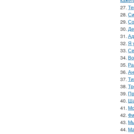
кажетс
27.
Те
28.
Си
29.
Со
30.
Де
31.
Ад
32.
Я 
33.
Се
34.
Во
35.
Ра
36.
Ан
37.
Ти
38.
Тр
39.
Пр
40.
Ша
41.
Мо
42.
Фи
43.
Мы
44.
Ма