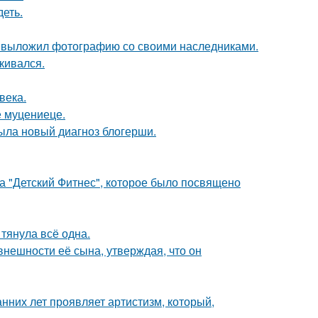
еть.
в выложил фотографию со своими наследниками.
кивался.
века.
е муцениеце.
рыла новый диагноз блогерши.
ка "Детский Фитнес", которое было посвящено
 тянула всё одна.
нешности её сына, утверждая, что он
анних лет проявляет артистизм, который,