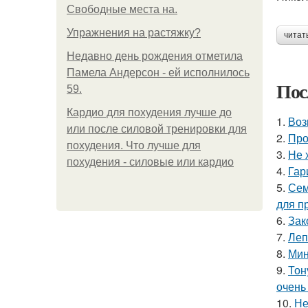
Свободные места на.
Упражнения на растяжку?
читат
Недавно день рождения отметила
Памела Андерсон - ей исполнилось
Пос
59.
Кардио для похудения лучше до
1.
Воз
или после силовой тренировки для
2.
Про
похудения. Что лучше для
3.
Не 
похудения - силовые или кардио
4.
Гар
5.
Сем
для п
6.
Зак
7.
Леп
8.
Мин
9.
Тон
очень
10.
Не