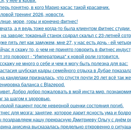
я, у неё в крови.
перь понятно, в кого Марио касас такой красавчик.
ловой тренинг 2026, новости.
лнце, море, горы и конечно фитнес!
вчата, а я ведь тоже когда-то была клиентом фитнес студии -
 на заводе: токарный станок содрал скальп с 23-летней сот
уже пять лет как замужем, мне 27, у нас есть дочь - ей четыр
йчас я скажу то, о чем не принято говорить в фитнес индуст
т это поворот - "Императрица" к новой роли готовится.
сскажу не много о себе и чем я могу быть полезна для вас:
астасия шубская кадры семейного отдыха в Дубае показала
на канделаки призналась, что спустя почти 20 лет всё так ж
енировка баланса с Blazepod.
ивет. Добро добро пожаловать в мой инста мир. познакоми
г за шагом к здоровью.
лодой пациент после неверной оценки состояния погиб.
тнес для мозга: занятие, которое дарит ясность ума и бодро
 поздравляем нашу прекрасную Дмитриеву Ольгу с днём р
рина анисина высказалась предельно откровенно о ситуац