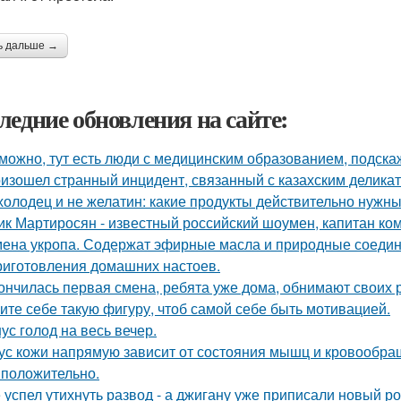
ь дальше →
ледние обновления на сайте:
можно, тут есть люди с медицинским образованием, подскаж
изошел странный инцидент, связанный с казахским деликат
холодец и не желатин: какие продукты действительно нужны
ик Мартиросян - известный российский шоумен, капитан к
ена укропа. Содержат эфирные масла и природные соедине
риготовления домашних настоев.
ончилась первая смена, ребята уже дома, обнимают своих 
ите себе такую фигуру, чтоб самой себе быть мотивацией.
ус голод на весь вечер.
ус кожи напрямую зависит от состояния мышц и кровообращ
 положительно.
 успел утихнуть развод - а джигану уже приписали новый р