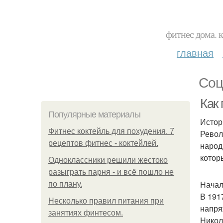
фитнес дома. 
главная
Соц
Как
Популярные материалы
Истор
Фитнес коктейль для похудения. 7
Револ
рецептов фитнес - коктейлей.
народ
котор
Одноклассники решили жестоко
разыграть парня - и всё пошло не
Начал
по плану.
В 191
Несколько правил питания при
напря
занятиях финтесом.
Никола