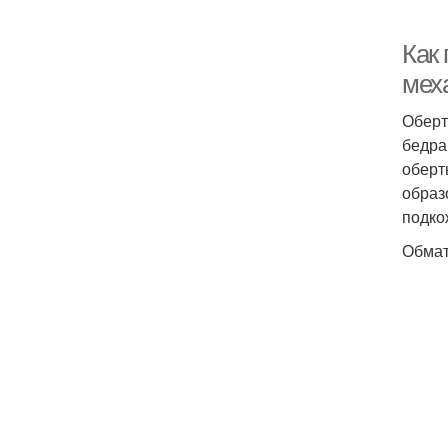
Как
мех
Оберт
бедра
оберт
образ
подко
Обмат