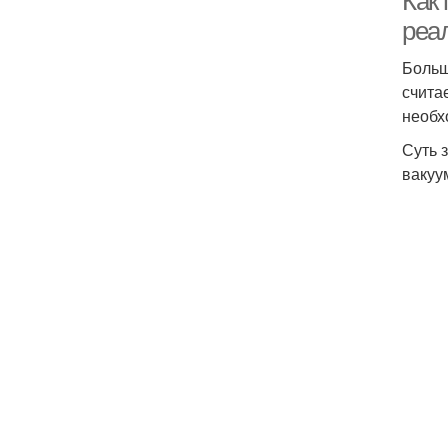
Как
реа
Больш
счита
необх
Суть 
вакуу