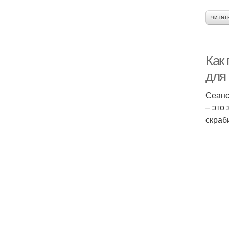
читат
Как
для
Сеанс
– это
скраб