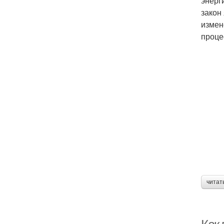
энерг
закон
измен
проце
читат