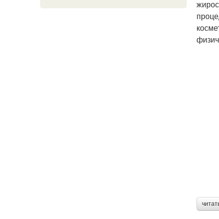
жирос
проце
косме
физич
читат