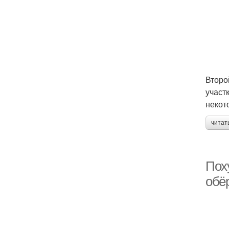
Второ
участ
некот
читат
Пох
обё