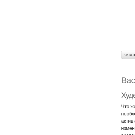
читат
Вас
Худ
Что ж
необх
актив
измен