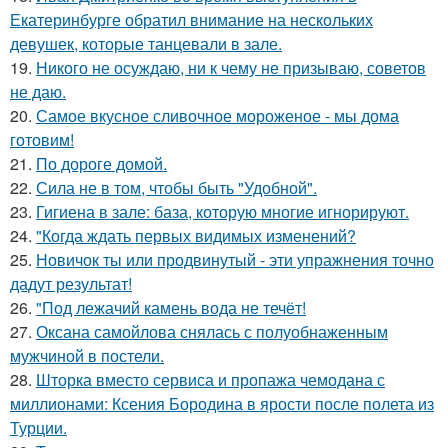
Екатеринбурге обратил внимание на нескольких
девушек, которые танцевали в зале.
19.
Никого не осуждаю, ни к чему не призываю, советов
не даю.
20.
Самое вкусное сливочное мороженое - мы дома
готовим!
21.
По дороге домой.
22.
Сила не в том, чтобы быть "Удобной".
23.
Гигиена в зале: база, которую многие игнорируют.
24.
"Когда ждать первых видимых изменений?
25.
Новичок ты или продвинутый - эти упражнения точно
дадут результат!
26.
"Под лежачий камень вода не течёт!
27.
Оксана самойлова снялась с полуобнаженным
мужчиной в постели.
28.
Шторка вместо сервиса и пропажа чемодана с
миллионами: Ксения Бородина в ярости после полета из
Турции.