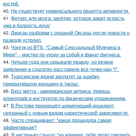
костей.
40.
Не существует универсального рецепта активности.
41.
Фитнес для мозга: занятие, которое дарит ясность
ума и бодрость духа!
42.
Джиган разборки с охраной Оксаны после новости о
разводе устроил.
43.
Чонгук из BTS, "Самый Сексуальный Мужчина в
Мире", - мастер по уходу за собой и фанат фитнеса.
44.
Четыре года они скрывали правду, но резкое
заявление в соцсетях расставило все точки над "i".
45.
Туапсинские врачи заплатят за ошибку,
превратившую женщину в 'овощ'.
46.
Бесс мотта - американская актриса, певица,
хореограф и инструктор по физическим упражнениям.
47.
В Ростове произошёл шокирующий инцидент,
связанный с новым видом наркотической зависимости.
48.
Часто спрашивают: "какая процедура самая
эффективная?
49.
Я частенько слышу: "ну конечно, тебе легко говорить,