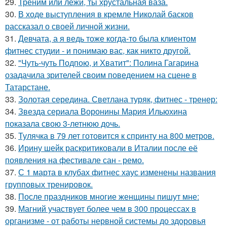
29.
Треним или лежи, ты хрустальная ваза.
30.
В ходе выступления в кремле Николай басков
рассказал о своей личной жизни.
31.
Девчата, а я ведь тоже когда-то была клиентом
фитнес студии - и понимаю вас, как никто другой.
32.
"Чуть-чуть Подпою, и Хватит": Полина Гагарина
озадачила зрителей своим поведением на сцене в
Татарстане.
33.
Золотая середина. Светлана туряк, фитнес - тренер:
34.
Звезда сериала Воронины Мария Ильюхина
показала свою 3-летнюю дочь.
35.
Тулячка в 79 лет готовится к спринту на 800 метров.
36.
Ирину шейк раскритиковали в Италии после её
появления на фестивале сан - ремо.
37.
С 1 марта в клубах фитнес хаус изменены названия
групповых тренировок.
38.
После праздников многие женщины пишут мне:
39.
Магний участвует более чем в 300 процессах в
организме - от работы нервной системы до здоровья