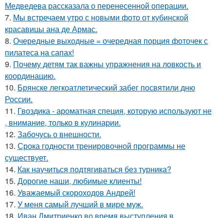
Медведева рассказала о перенесенной операции.
7.
Мы встречаем утро с новыми фото от кубинской
красавицы ана де Армас.
8.
Очередные выходные = очередная порция фоточек с
пилатеса на сапах!
9.
Почему детям так важны упражнения на ловкость и
координацию.
10.
Брянске легкоатлетический забег посвятили дню
России.
11.
Гвоздика - ароматная специя, которую используют не
, внимание, только в кулинарии.
12.
Забочусь о внешности.
13.
Срока годности тренировочной программы не
существует.
14.
Как научиться подтягиваться без турника?
15.
Дорогие наши, любимые клиенты!
16.
Уважаемый скороходов Андрей!
17.
У меня самый лучший в мире муж.
18.
Иван Дмитриенко во время выступления в