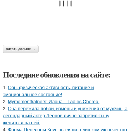
читать дальше →
Последние обновления на сайте:
1.
Сон, физическая активность, питание и
эмоциональное состояние!
2.
Mymomenttrainers: Илона. - Ladies Choreo.
3.
Она пережила побои, измены и унижения от мужчин, а
легендарный актер Леонов лично запретил сыну
жениться на ней.
4.
Форма Пенелопы Крус выглядит слишком уж нечестно,