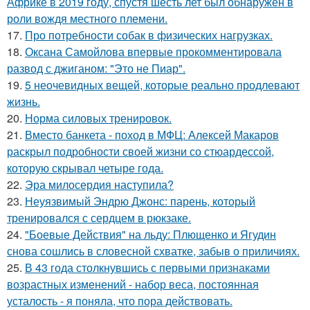
Африке в 2019 году, спустя шесть лет был обнаружен в
роли вождя местного племени.
17.
Про потребности собак в физических нагрузках.
18.
Оксана Самойлова впервые прокомментировала
развод с джиганом: "Это не Пиар".
19.
5 неочевидных вещей, которые реально продлевают
жизнь.
20.
Норма силовых тренировок.
21.
Вместо банкета - поход в МФЦ: Алексей Макаров
раскрыл подробности своей жизни со стюардессой,
которую скрывал четыре года.
22.
Эра милосердия наступила?
23.
Неуязвимый Эндрю Джонс: парень, который
тренировался с сердцем в рюкзаке.
24.
"Боевые Действия" на льду: Плющенко и Ягудин
снова сошлись в словесной схватке, забыв о приличиях.
25.
В 43 года столкнувшись с первыми признаками
возрастных изменений - набор веса, постоянная
усталость - я поняла, что пора действовать.