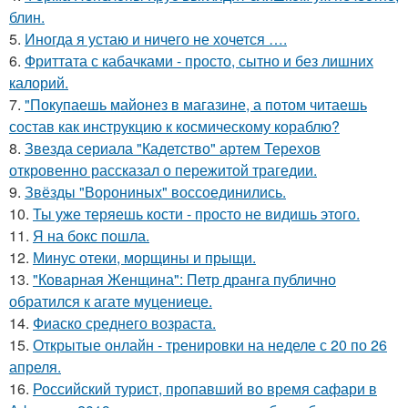
блин.
5.
Иногда я устаю и ничего не хочется ….
6.
Фриттата с кабачками - просто, сытно и без лишних
калорий.
7.
"Покупаешь майонез в магазине, а потом читаешь
состав как инструкцию к космическому кораблю?
8.
Звезда сериала "Кадетство" артем Терехов
откровенно рассказал о пережитой трагедии.
9.
Звёзды "Ворониных" воссоединились.
10.
Ты уже теряешь кости - просто не видишь этого.
11.
Я на бокс пошла.
12.
Минус отеки, морщины и прыщи.
13.
"Коварная Женщина": Петр дранга публично
обратился к агате муцениеце.
14.
Фиаско среднего возраста.
15.
Открытые онлайн - тренировки на неделе с 20 по 26
апреля.
16.
Российский турист, пропавший во время сафари в