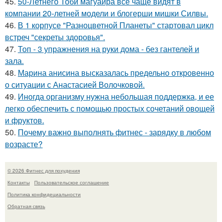
45.
50-Летнего Тоби магуайра все чаще видят в
компании 20-летней модели и блогерши мишки Силвы.
46.
В 1 корпусе "Разноцветной Планеты" стартовал цикл
встреч "секреты здоровья".
47.
Топ - 3 упражнения на руки дома - без гантелей и
зала.
48.
Марина анисина высказалась предельно откровенно
о ситуации с Анастасией Волочковой.
49.
Иногда организму нужна небольшая поддержка, и ее
легко обеспечить с помощью простых сочетаний овощей
и фруктов.
50.
Почему важно выполнять фитнес - зарядку в любом
возрасте?
© 2026 Фитнес для похудения
Контакты
Пользовательское соглашение
Политика конфидециальности
Обратная связь