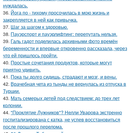
нуждалась.
36.
Йога по - тихому просочилась в мою жизнь и
закрепляется в ней как привычка.
37.
Шаг за шагом к здоровью.
38.
Пауэрспорт и пауэрлифтинг: перепутать нельзя.
39.
Галь гадот поделилась архивными фото времён
беременности и впервые откровенно рассказала, через
что ей пришлось пройти.
40.
Простые сочетания продуктов, которые могут
приятно удивить.
41.
Пока ты долго сидишь, страдают и мозг, и вены.
42.
Врачебная чета из тынды не вернулась из отпуска в
Турции.
43.
Мать семерых детей под следствием: до трех лет
колонии.
44.
"Проклятие Лужников"? Нелли Уварова экстренно
госпитализирована с катка, не успев восстановиться
после прошлого перелома.