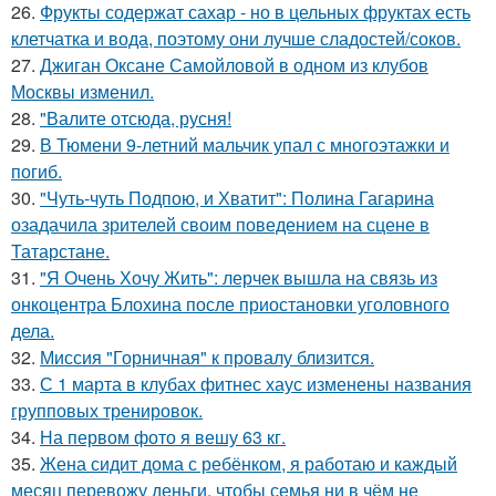
26.
Фрукты содержат сахар - но в цельных фруктах есть
клетчатка и вода, поэтому они лучше сладостей/соков.
27.
Джиган Оксане Самойловой в одном из клубов
Москвы изменил.
28.
"Валите отсюда, русня!
29.
В Тюмени 9-летний мальчик упал с многоэтажки и
погиб.
30.
"Чуть-чуть Подпою, и Хватит": Полина Гагарина
озадачила зрителей своим поведением на сцене в
Татарстане.
31.
"Я Очень Хочу Жить": лерчек вышла на связь из
онкоцентра Блохина после приостановки уголовного
дела.
32.
Миссия "Горничная" к провалу близится.
33.
С 1 марта в клубах фитнес хаус изменены названия
групповых тренировок.
34.
На первом фото я вешу 63 кг.
35.
Жена сидит дома с ребёнком, я работаю и каждый
месяц перевожу деньги, чтобы семья ни в чём не