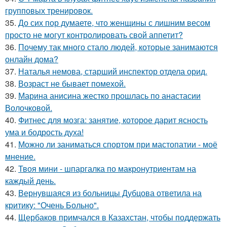
групповых тренировок.
35.
До сих пор думаете, что женщины с лишним весом
просто не могут контролировать свой аппетит?
36.
Почему так много стало людей, которые занимаются
онлайн дома?
37.
Наталья немова, старший инспектор отдела орид.
38.
Возраст не бывает помехой.
39.
Марина анисина жестко прошлась по анастасии
Волочковой.
40.
Фитнес для мозга: занятие, которое дарит ясность
ума и бодрость духа!
41.
Можно ли заниматься спортом при мастопатии - моё
мнение.
42.
Твоя мини - шпаргалка по макронутриентам на
каждый день.
43.
Вернувшаяся из больницы Дубцова ответила на
критику: "Очень Больно".
44.
Щербаков примчался в Казахстан, чтобы поддержать