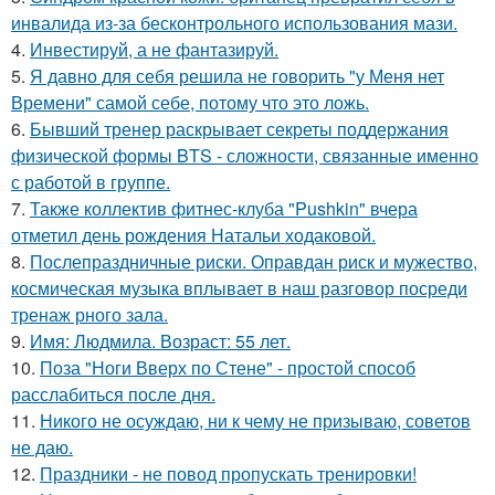
инвалида из-за бесконтрольного использования мази.
4.
Инвестируй, а не фантазируй.
5.
Я давно для себя решила не говорить "у Меня нет
Времени" самой себе, потому что это ложь.
6.
Бывший тренер раскрывает секреты поддержания
физической формы BTS - сложности, связанные именно
с работой в группе.
7.
Также коллектив фитнес-клуба "Pushkin" вчера
отметил день рождения Натальи ходаковой.
8.
Послепраздничные риски. Оправдан риск и мужество,
космическая музыка вплывает в наш разговор посреди
тренаж рного зала.
9.
Имя: Людмила. Возраст: 55 лет.
10.
Поза "Ноги Вверх по Стене" - простой способ
расслабиться после дня.
11.
Никого не осуждаю, ни к чему не призываю, советов
не даю.
12.
Праздники - не повод пропускать тренировки!