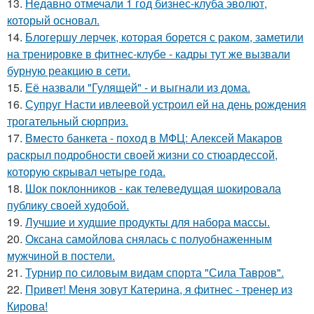
13.
Недавно отмечали 1 год бизнес-клуба эволют,
который основал.
14.
Блогершу лерчек, которая борется с раком, заметили
на тренировке в фитнес-клубе - кадры тут же вызвали
бурную реакцию в сети.
15.
Её назвали "Гулящей" - и выгнали из дома.
16.
Супруг Насти ивлеевой устроил ей на день рождения
трогательный сюрприз.
17.
Вместо банкета - поход в МФЦ: Алексей Макаров
раскрыл подробности своей жизни со стюардессой,
которую скрывал четыре года.
18.
Шок поклонников - как телеведущая шокировала
публику своей худобой.
19.
Лучшие и худшие продукты для набора массы.
20.
Оксана самойлова снялась с полуобнаженным
мужчиной в постели.
21.
Турнир по силовым видам спорта "Сила Тавров".
22.
Привет! Меня зовут Катерина, я фитнес - тренер из
Кирова!