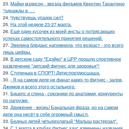
23.
Майки мэдисон - звезда фильмов Квентин Тарантино
"однажды в ….
24.
Чувствуешь упадок сил?
25.
На этой неделе 23-27 марта.
26.
Ещё один кусочек из моей инсты о потрясающих
успехах самостоятельного принятия решений.
27.
Эвелина блёданс напомнила, что возраст - это всего
лишь цифры.
28.
В детском саду "Едэйко" в ЦРР прошло спортивное
развлечение "детский фитнес для здоровья"!
29.
Ступенька в СПОРТ! Детиспортдюсшаша.
30.
- Я на самом деле не фанат каких-то фитнес - залов,
Джимов и всего этого остального.
31.
Бицепс и спина - союзники по анатомии, конкуренты
по нагрузке.
32.
Движение - жизнь! Банальная фраза, но на самом
деле она несёт в себе огромный смысл.
33.
Бедных детей четырехлапый "Малыш растерзал".
34.
С 1 марта в клубах фитнес хаус изменены названия