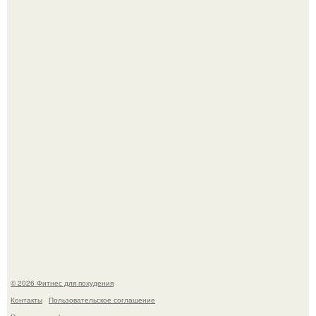
Как накачать ягодицы и не угробить суставы.
Имбирь - это не только ароматная специя, но и отличный
ингредиент для полезных напитков и блюд.
© 2026 Фитнес для похудения
Контакты
Пользовательское соглашение