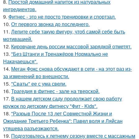
8.
Простой домашний напиток из натуральных
ингредиентов.
9.
Фитнес - это не просто тренировки и спортзал.
10.
От первого звонка до последнего.
11.
Лепите себе такую фигуру, чтоб самой себе быть
мотивацией.
12.
Кировчане день россии массовой зарядкой отметят.
13.
"Без Штанги и Тренажёров Нормально не
Накачаешься".
14.
Меган Фокс снова обсуждают в сети - на этот раз из-
за изменений во внешности.
15.
"Сваты" ее с ума свели.
16.
Трагедия в фитнес - зале на тверской.
17.
В нашем детском саду продолжает свою работу
кружок по детскому фитнесу "Фит - Kids".
18.
"Разрыв После 13 лет Совместной Жизни и
Ожидание Третьего Ребенка": Павел воля и Ляйсан
утяшева разъезжаются.
19.
Подготовьтесь к летнему сезону вместе с массажным