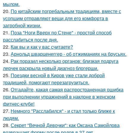
мылом.
20.
По китайским погребальным традициям, вместе с
усопшим отправляют вещи для его комфорта в
загробной жизни.
21.
Поза "Ноги Вверх по Стене" - простой способ
расслабиться после дня.
22.
Как вы и как у вас считаете?
23.
Арнольд шварценеггер - об отжиманиях на брусьях.
24.
Рак поразил несколько органов: близкая подруга
лерчек раскрыла новый диагноз блогерши.
25.
Поездки весной в Киров уже стали доброй
традицией, помогают перезагрузиться.
26.
Отгадайте, какая самая распространенная ошибка
при выполнении упражнений в наклоне в женском
фитнес-клубе!
27.
Немного "Расслабился" - и стал только ближе к
людям.
28.
Секрет "Вечной Девочки": как Оксана Самойлова
возвращает форму после родов в 37 лет.