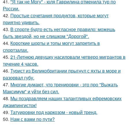
41.
"Я так не Могу" - юля Гаврилина отменила тур по
России.
42.
Простые сочетания продуктов, которые могут
приятно удивить.
43.
В спорте будто есть негласное правило: можешь
быть звездой, но не слишком "Дорогой".
44.
Короткие шорты и топы могут запретить в
спортзалах.
45.
21-Летнюю девушку насиловали четверо мигрантов в
течение 4 часов.
46.
Турист из Великобритании прыгнул с яхты в море и
разорвал губу.
47.
Многие думают, что тренировки - это про "Выжать
Максимум" и уйти без сил.
48.
Мы поздравляем наших талантливых ефремовских
джампингисток!
49.
Татуировки под наркозом - новый тренд.
50.
Нам с вами по пути?