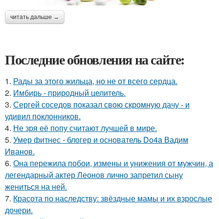
читать дальше →
Последние обновления на сайте:
1.
Рады за этого жильца, но не от всего сердца.
2.
Имбирь - природный целитель.
3.
Сергей соседов показал свою скромную дачу - и
удивил поклонников.
4.
Не зря её попу считают лучшей в мире.
5.
Умер фитнес - блогер и основатель Do4a Вадим
Иванов.
6.
Она пережила побои, измены и унижения от мужчин, а
легендарный актер Леонов лично запретил сыну
жениться на ней.
7.
Красота по наследству: звёздные мамы и их взрослые
дочери.