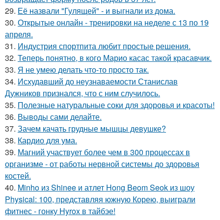
29.
Её назвали "Гулящей" - и выгнали из дома.
30.
Открытые онлайн - тренировки на неделе с 13 по 19
апреля.
31.
Индустрия спортпита любит простые решения.
32.
Теперь понятно, в кого Марио касас такой красавчик.
33.
Я не умею делать что-то просто так.
34.
Исхудавший до неузнаваемости Станислав
Дужников признался, что с ним случилось.
35.
Полезные натуральные соки для здоровья и красоты!
36.
Выводы сами делайте.
37.
Зачем качать грудные мышцы девушке?
38.
Кардио для ума.
39.
Магний участвует более чем в 300 процессах в
организме - от работы нервной системы до здоровья
костей.
40.
Minho из Shinee и атлет Hong Beom Seok из шоу
Physical: 100, представляя южную Корею, выиграли
фитнес - гонку Hyrox в тайбэе!