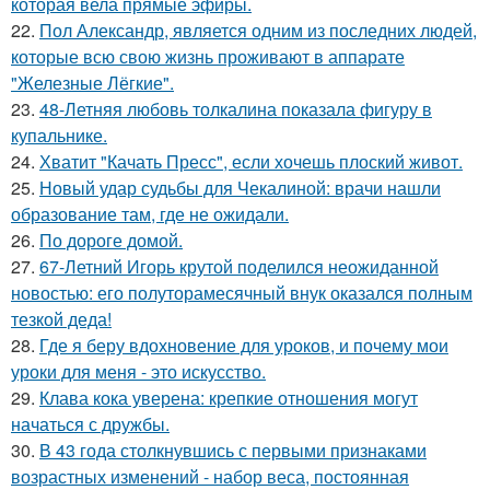
которая вела прямые эфиры.
22.
Пол Александр, является одним из последних людей,
которые всю свою жизнь проживают в аппарате
"Железные Лёгкие".
23.
48-Летняя любовь толкалина показала фигуру в
купальнике.
24.
Хватит "Качать Пресс", если хочешь плоский живот.
25.
Новый удар судьбы для Чекалиной: врачи нашли
образование там, где не ожидали.
26.
По дороге домой.
27.
67-Летний Игорь крутой поделился неожиданной
новостью: его полуторамесячный внук оказался полным
тезкой деда!
28.
Где я беру вдохновение для уроков, и почему мои
уроки для меня - это искусство.
29.
Клава кока уверена: крепкие отношения могут
начаться с дружбы.
30.
В 43 года столкнувшись с первыми признаками
возрастных изменений - набор веса, постоянная