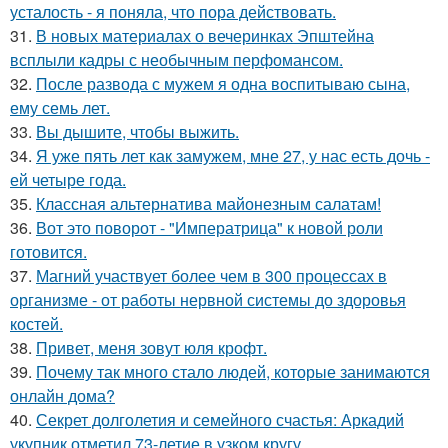
усталость - я поняла, что пора действовать.
31.
В новых материалах о вечеринках Эпштейна
всплыли кадры с необычным перфомансом.
32.
После развода с мужем я одна воспитываю сына,
ему семь лет.
33.
Вы дышите, чтобы выжить.
34.
Я уже пять лет как замужем, мне 27, у нас есть дочь -
ей четыре года.
35.
Классная альтернатива майонезным салатам!
36.
Вот это поворот - "Императрица" к новой роли
готовится.
37.
Магний участвует более чем в 300 процессах в
организме - от работы нервной системы до здоровья
костей.
38.
Привет, меня зовут юля крофт.
39.
Почему так много стало людей, которые занимаются
онлайн дома?
40.
Секрет долголетия и семейного счастья: Аркадий
укупник отметил 73-летие в узком кругу.