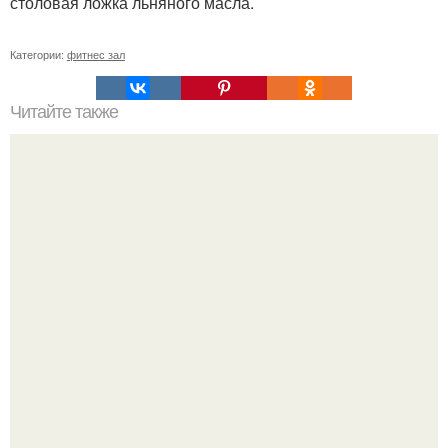
столовая ложка льняного масла.
Категории:
фитнес зал
Читайте также
Полезно знать! Еда которая для здоровья опасна.