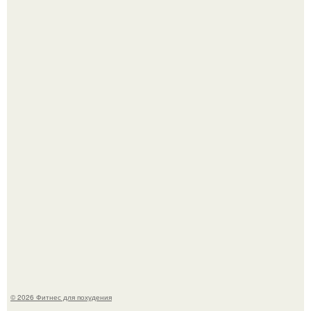
Уральская Барби уехала заграницу, чтобы сделать себе
грудь мечты за 12, 5 тыс.
Сергей соседов показал свою скромную дачу - и удивил
поклонников.
© 2026 Фитнес для похудения