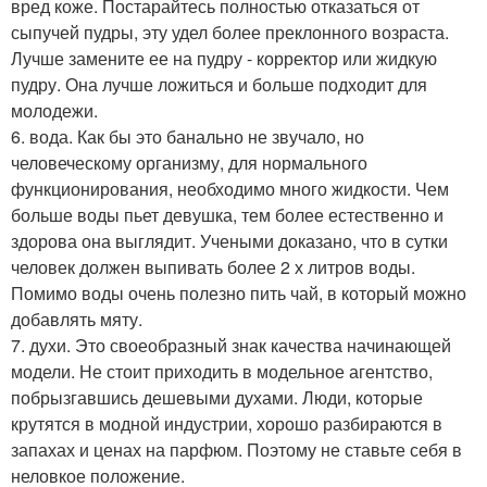
вред коже. Постарайтесь полностью отказаться от
сыпучей пудры, эту удел более преклонного возраста.
Лучше замените ее на пудру - корректор или жидкую
пудру. Она лучше ложиться и больше подходит для
молодежи.
6. вода. Как бы это банально не звучало, но
человеческому организму, для нормального
функционирования, необходимо много жидкости. Чем
больше воды пьет девушка, тем более естественно и
здорова она выглядит. Учеными доказано, что в сутки
человек должен выпивать более 2 х литров воды.
Помимо воды очень полезно пить чай, в который можно
добавлять мяту.
7. духи. Это своеобразный знак качества начинающей
модели. Не стоит приходить в модельное агентство,
побрызгавшись дешевыми духами. Люди, которые
крутятся в модной индустрии, хорошо разбираются в
запахах и ценах на парфюм. Поэтому не ставьте себя в
неловкое положение.