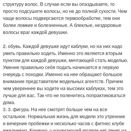
структуру волос. В случае если вы опаздываете, то
просто подсушите волосы, но не до полной сухости. Чем
чаще волосы подвергаются термообработке, тем они
более ломкие и болезненные. А блеклые, нездоровые
волосы враг каждой девушки.
2. обувь. Каждой девушке идут каблуки, но на них надо
уметь правильно ходить. Именно это является вторым
пунктом для каждой девушки, мечтающей стать моделью.
Умение правильно себя подать начинается в первую
очередь с походки. Именно на нее обращают большое
внимание представители модельных агентств. Причем
чем увереннее вы ходите на высоких каблуках, тем это
лучше для вас. Так что не поленитесь попрактиковаться
дома.
3. 3. фигура. На нее смотрят больше чем на все
остальное. Нормальная жизнь для модели это утренние
и вечерние пробежки и несколько часов с фитнес клубе
ежедневно. Конечно, у начинающей модели нет денег на