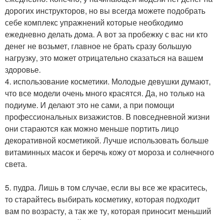
дорогих инструкторов, но вы всегда можете подобрать
себе комплекс упражнений которые необходимо
ежедневно делать дома. А вот за пробежку с вас ни кто
денег не возьмет, главное не брать сразу большую
нагрузку, это может отрицательно сказаться на вашем
здоровье.
4. использование косметики. Молодые девушки думают,
что все модели очень много красятся. Да, но только на
подиуме. И делают это не сами, а при помощи
профессиональных визажистов. В повседневной жизни
они стараются как можно меньше портить лицо
декоративной косметикой. Лучше использовать больше
витаминных масок и беречь кожу от мороза и солнечного
света.
5. пудра. Лишь в том случае, если вы все же краситесь,
то старайтесь выбирать косметику, которая подходит
вам по возрасту, а так же ту, которая приносит меньший