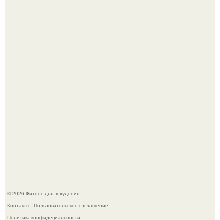
Тут даже мы не знаем, как комментировать.
Сергей соседов показал свою скромную дачу - и удивил
поклонников.
© 2026 Фитнес для похудения
Контакты
Пользовательское соглашение
Политика конфидециальности