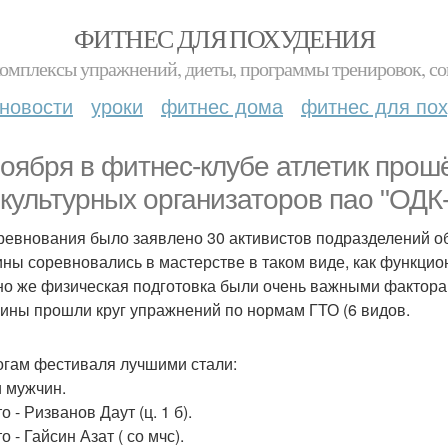
ФИТНЕС ДЛЯ ПОХУДЕНИЯ
комплексы упражнений, диеты, программы тренировок, со
новости
уроки
фитнес дома
фитнес для по
ноября в фитнес-клубе атлетик про
культурных организаторов пао "ОДК-
ревнования было заявлено 30 активистов подразделений о
ны соревновались в мастерстве в таком виде, как функцион
но же физическая подготовка были очень важными фактора
ны прошли круг упражнений по нормам ГТО (6 видов.
огам фестиваля лучшими стали:
 мужчин.
о - Ризванов Даут (ц. 1 б).
о - Гайсин Азат ( со мчс).