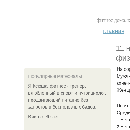
фитнес дома. 
главная
11 
физ
На со
Мужчи
Популярные материалы
конеч
Я Ксюша, фитнес - тренер,
Женщи
влюбленный в спорт, и нутрициолог,
продвигающий питание без
По ит
запретов и бесполезных бадов.
Среди
Виктор, 30 лет.
1 мест
2 мест