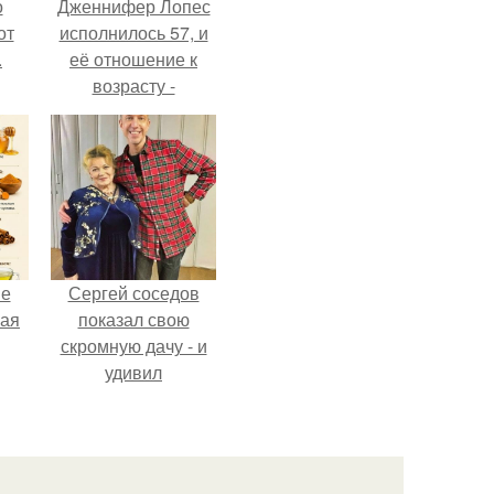
о
Дженнифер Лопес
от
исполнилось 57, и
.
её отношение к
возрасту -
настоящий
манифест
уверенности: "не
говорите, что я
отлично выгляжу
для 57.
не
Сергей соседов
ная
показал свою
скромную дачу - и
удивил
ля
поклонников.
ков