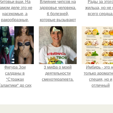
Китовьи вши. На
Влияние чипсов на
Рады за этог
амом деле это не
здоровье человека.
жильца, но не 
насекомые, а
6 болезней,
всего сердца
ракообразные,
которые вызывают
относящиеся к
чипсы
бокоплавам.
Фигура Зои
3 мифа о моей
Имбирь - это 
салданы в
деятельности
только аромат
"Стражах
смехотерапевта.
специя, но и
Галактики" до сих
отличный
пор вызывает
ингредиент д
восхищение.
полезных напит
и блюд.