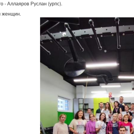
то - Аллаяров Руслан (урпс).
 женщин.