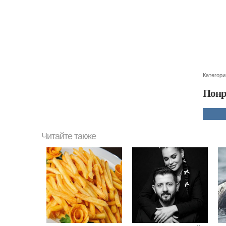
Категори
Понр
Читайте также