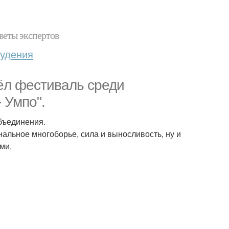
веты экспертов
худения
шёл фестиваль среди
 Умпо".
бъединения.
альное многоборье, сила и выносливость, ну и
ми.