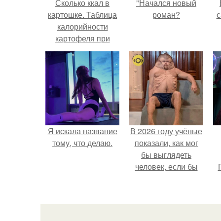
Сколько ккал в
"Начался новый
картошке. Таблица
роман?
с
калорийности
картофеля при
разной обработке
Я искала название
В 2026 году учёные
тому, что делаю.
показали, как мог
бы выглядеть
человек, если бы
его тело
эволюционировало
специально для
выживания в