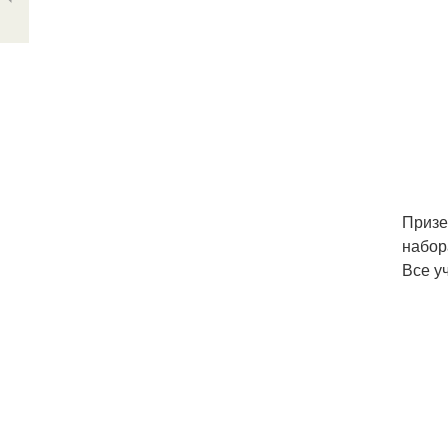
Призе
набор
Все у