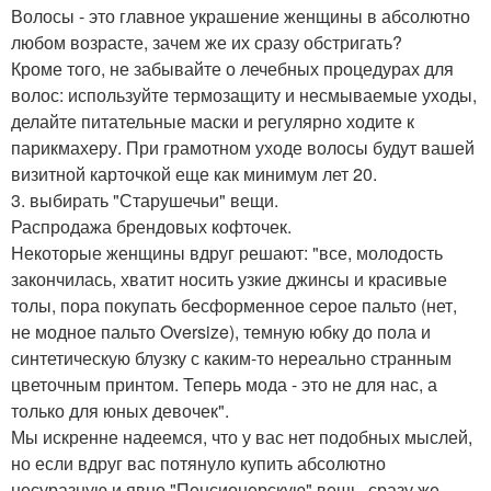
Волосы - это главное украшение женщины в абсолютно
любом возрасте, зачем же их сразу обстригать?
Кроме того, не забывайте о лечебных процедурах для
волос: используйте термозащиту и несмываемые уходы,
делайте питательные маски и регулярно ходите к
парикмахеру. При грамотном уходе волосы будут вашей
визитной карточкой еще как минимум лет 20.
3. выбирать "Старушечьи" вещи.
Распродажа брендовых кофточек.
Некоторые женщины вдруг решают: "все, молодость
закончилась, хватит носить узкие джинсы и красивые
толы, пора покупать бесформенное серое пальто (нет,
не модное пальто Oversize), темную юбку до пола и
синтетическую блузку с каким-то нереально странным
цветочным принтом. Теперь мода - это не для нас, а
только для юных девочек".
Мы искренне надеемся, что у вас нет подобных мыслей,
но если вдруг вас потянуло купить абсолютно
несуразную и явно "Пенсионерскую" вещь, сразу же