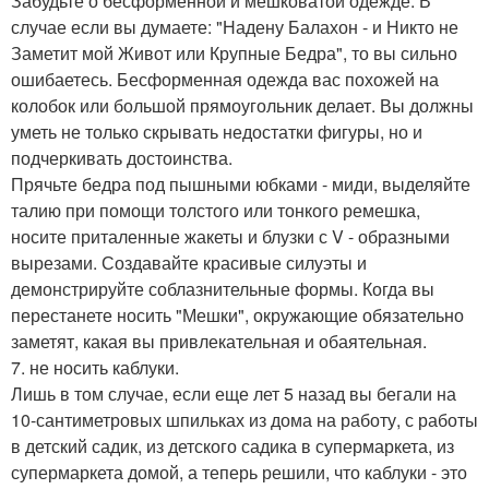
Забудьте о бесформенной и мешковатой одежде. В
случае если вы думаете: "Надену Балахон - и Никто не
Заметит мой Живот или Крупные Бедра", то вы сильно
ошибаетесь. Бесформенная одежда вас похожей на
колобок или большой прямоугольник делает. Вы должны
уметь не только скрывать недостатки фигуры, но и
подчеркивать достоинства.
Прячьте бедра под пышными юбками - миди, выделяйте
талию при помощи толстого или тонкого ремешка,
носите приталенные жакеты и блузки с V - образными
вырезами. Создавайте красивые силуэты и
демонстрируйте соблазнительные формы. Когда вы
перестанете носить "Мешки", окружающие обязательно
заметят, какая вы привлекательная и обаятельная.
7. не носить каблуки.
Лишь в том случае, если еще лет 5 назад вы бегали на
10-сантиметровых шпильках из дома на работу, с работы
в детский садик, из детского садика в супермаркета, из
супермаркета домой, а теперь решили, что каблуки - это