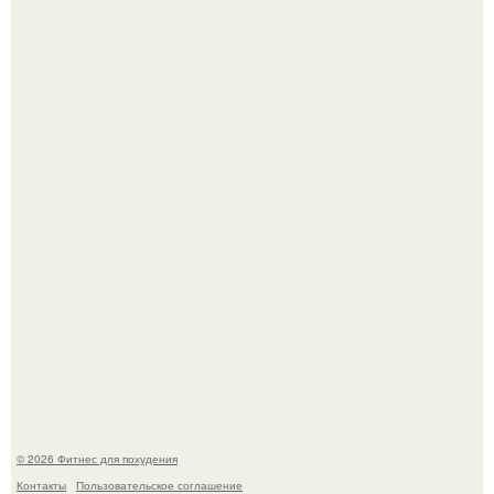
Имбирь - это не только ароматная специя, но и отличный
ингредиент для полезных напитков и блюд.
Тут даже мы не знаем, как комментировать.
© 2026 Фитнес для похудения
Контакты
Пользовательское соглашение