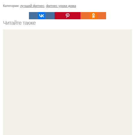
Категории:
лучший фитнес
,
фитнес уроки дома
Читайте также
Комплекс домашних упражнений для жиросжигания.