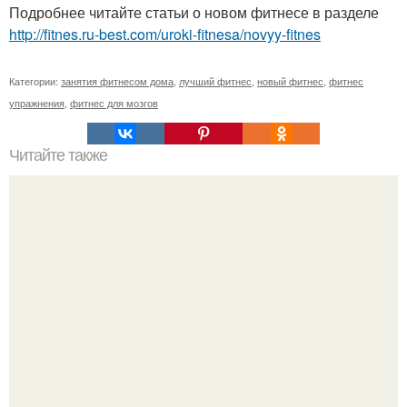
Подробнее читайте статьи о новом фитнесе в разделе
http://fitnes.ru-best.com/uroki-fitnesa/novyy-fitnes
Категории:
занятия фитнесом дома
,
лучший фитнес
,
новый фитнес
,
фитнес
упражнения
,
фитнес для мозгов
Читайте также
Куда сходить в Тюмени. 20 Лучших мест в Тюмени, куда
можно сходить с маленьким ребенком