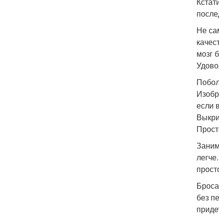
Кстат
после
Не са
качес
мозг 
Удово
Побол
Изобр
если 
Выкри
Прост
Заним
легче
прост
Броса
без п
приде