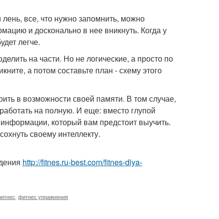
 лень, все, что нужно запомнить, можно
мацию и досконально в нее вникнуть. Когда у
удет легче.
елить на части. Но не логические, а просто по
кните, а потом составьте план - схему этого
ить в возможности своей памяти. В том случае,
работать на полную. И еще: вместо глупой
 информации, который вам предстоит выучить.
сохнуть своему интеллекту.
удения
http://fitnes.ru-best.com/fitnes-dlya-
фитнес
,
фитнес упражнения