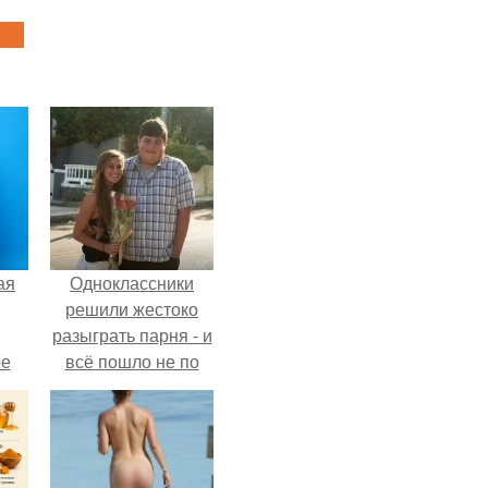
ая
Одноклассники
решили жестоко
разыграть парня - и
ое
всё пошло не по
плану.