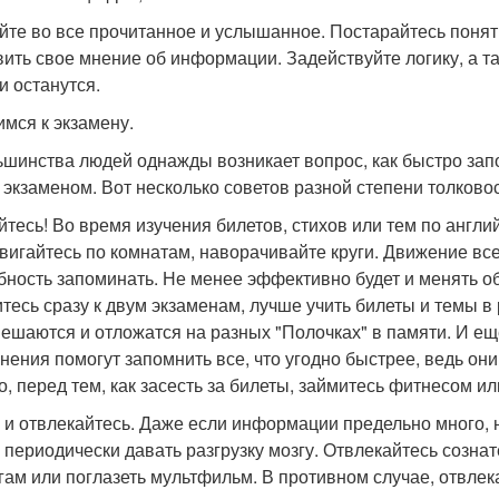
йте во все прочитанное и услышанное. Постарайтесь понять
вить свое мнение об информации. Задействуйте логику, а т
и останутся.
имся к экзамену.
ьшинства людей однажды возникает вопрос, как быстро за
 экзаменом. Вот несколько советов разной степени толковос
йтесь! Во время изучения билетов, стихов или тем по англий
вигайтесь по комнатам, наворачивайте круги. Движение все
бность запоминать. Не менее эффективно будет и менять об
итесь сразу к двум экзаменам, лучше учить билеты и темы в 
ешаются и отложатся на разных "Полочках" в памяти. И 
нения помогут запомнить все, что угодно быстрее, ведь он
то, перед тем, как засесть за билеты, займитесь фитнесом ил
 и отвлекайтесь. Даже если информации предельно много, н
 периодически давать разгрузку мозгу. Отвлекайтесь сознат
гам или поглазеть мультфильм. В противном случае, отвлека