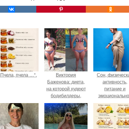
"Пчела, пчела …".
Виктория
Сон, физическ
Баженова: диета,
активность,
на которой худеют
питание и
бодибилдеры,
эмоциональн
помогла мне
состояние!
похудеть на 23 кг за
полтора месяца без
голода и