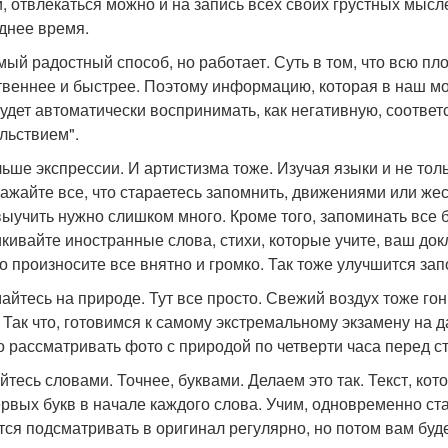
и, отвлекаться можно и на запись всех своих грустных мысле
днее время.
мый радостный способ, но работает. Суть в том, что всю 
твеннее и быстрее. Поэтому информацию, которая в наш моз
будет автоматически воспринимать, как негативную, соответс
льствием".
ьше экспрессии. И артистизма тоже. Изучая языки и не то
ажайте все, что стараетесь запомнить, движениями или жес
выучить нужно слишком много. Кроме того, запоминать все б
кивайте иностранные слова, стихи, которые учите, ваш докл
о произносите все внятно и громко. Так тоже улучшится за
айтесь на природе. Тут все просто. Свежий воздух тоже гони
. Так что, готовимся к самому экстремальному экзамену на д
о рассматривать фото с природой по четверти часа перед ст
йтесь словами. Точнее, буквами. Делаем это так. Текст, ко
ервых букв в начале каждого слова. Учим, одновременно ст
тся подсматривать в оригинал регулярно, но потом вам буд