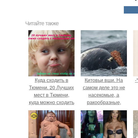
Читайте также
Куда сходить в
Китовьи вши. На
-
Тюмени. 20 Лучших
самом деле это не
мест в Тюмени,
насекомые, а
куда можно сходить
ракообразные,
с маленьким
относящиеся к
ребенком
бокоплавам.