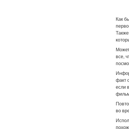
Как б
перво
Также
котор
Может
все, ч
посмо
Инфор
факт 
если 
фильм
Повто
во вр
Испол
похож