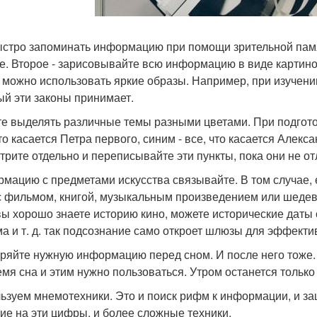
ыстро запоминать информацию при помощи зрительной памя
е. Второе - зарисовывайте всю информацию в виде картинок
 можно использовать яркие образы. Например, при изучени
ый эти законы принимает.
е выделять различные темы разными цветами. При подгото
то касается Петра первого, синим - все, что касается Алексан
трите отдельно и переписывайте эти пункты, пока они не о
мацию с предметами искусства связывайте. В том случае, 
с фильмом, книгой, музыкальным произведением или шедев
вы хорошо знаете историю кино, можете исторические даты 
а и т. д. так подсознание само откроет шлюзы для эффекти
ряйте нужную информацию перед сном. И после него тоже.
емя сна и этим нужно пользоваться. Утром останется только 
ьзуем мнемотехники. Это и поиск рифм к информации, и за
ие на эти цифры, и более сложные техники.