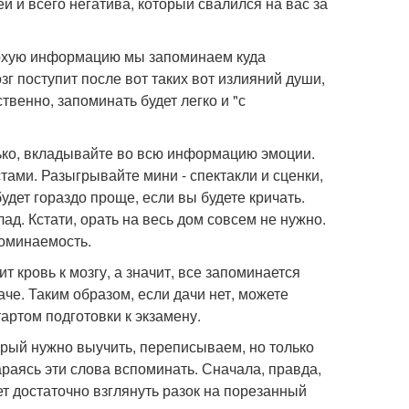
й и всего негатива, который свалился на вас за
плохую информацию мы запоминаем куда
г поступит после вот таких вот излияний души,
твенно, запоминать будет легко и "с
лько, вкладывайте во всю информацию эмоции.
тами. Разыгрывайте мини - спектакли и сценки,
удет гораздо проще, если вы будете кричать.
ад. Кстати, орать на весь дом совсем не нужно.
поминаемость.
т кровь к мозгу, а значит, все запоминается
аче. Таким образом, если дачи нет, можете
артом подготовки к экзамену.
торый нужно выучить, переписываем, но только
араясь эти слова вспоминать. Сначала, правда,
ет достаточно взглянуть разок на порезанный