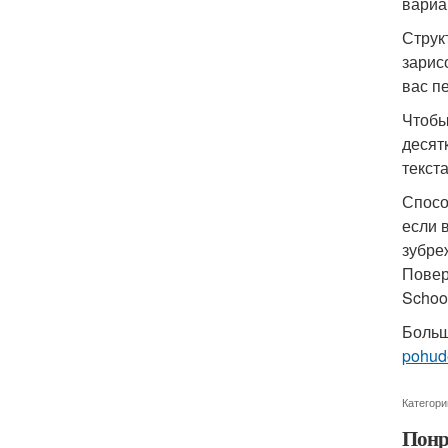
вариа
Струк
зарис
вас п
Чтобы
десят
текст
Спосо
если 
зубре
Повер
School
Больш
pohude
Категори
Понр