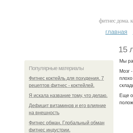
фитнес дома. 
главная
15 
Мы ра
Популярные материалы
Мозг 
плохо
Фитнес коктейль для похудения. 7
склад
рецептов фитнес - коктейлей.
Еще о
Я искала название тому, что делаю.
полож
Дефицит витаминов и его влияние
на внешность
Фитнес обман. Глобальный обман
фитнес индустрии.