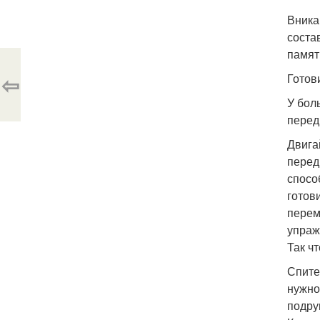
Вника
соста
памят
⇦
Готов
У бол
перед
Двига
перед
спосо
готов
перем
упраж
Так ч
Спите
нужно
подру