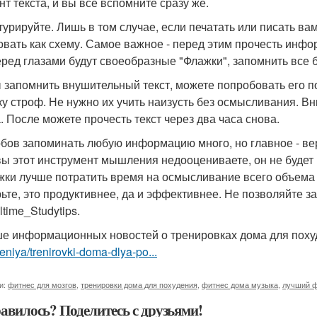
нт текста, и вы все вспомните сразу же.
турируйте. Лишь в том случае, если печатать или писать вам
овать как схему. Самое важное - перед этим прочесть инфор
еред глазами будут своеобразные "Флажки", запомнить все б
 запомнить внушительный текст, можете попробовать его под
ку строф. Не нужно их учить наизусть без осмысливания. Вни
а. После можете прочесть текст через два часа снова.
бов запоминать любую информацию много, но главное - вер
вы этот инструмент мышления недооцениваете, он не будет 
жки лучше потратить время на осмысливание всего объема
ьте, это продуктивнее, да и эффективнее. Не позволяйте за
time_Studytips.
е информационных новостей о тренировках дома для пох
niya/trenirovki-doma-dlya-po...
и:
фитнес для мозгов
,
тренировки дома для похудения
,
фитнес дома музыка
,
лучший 
авилось? Поделитесь с друзьями!