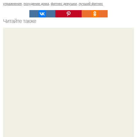
упражнения
,
похудение дома
,
фитнес девушки
,
лучший фитнес
Читайте также
Куда сходить в Тюмени. 20 Лучших мест в Тюмени, куда
можно сходить с маленьким ребенком