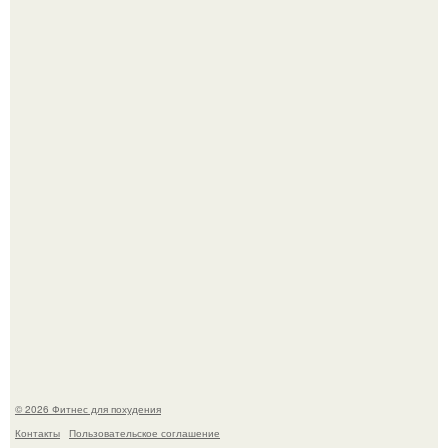
Имбирь - это не только ароматная специя, но и отличный
ингредиент для полезных напитков и блюд.
Тут даже мы не знаем, как комментировать.
© 2026 Фитнес для похудения
Контакты
Пользовательское соглашение