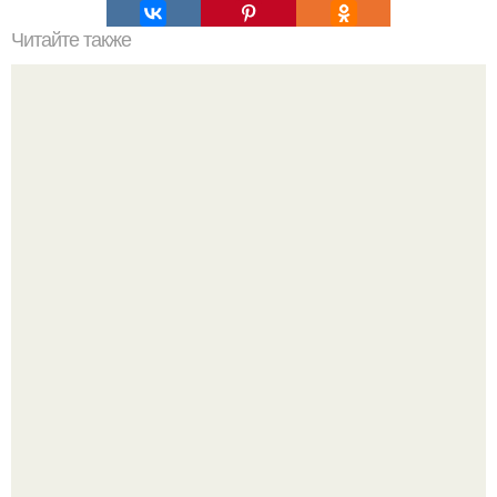
Читайте также
Сколько углеводов содержится в вареной картошке:
полное руководство
Китовьи вши. На самом деле это не насекомые, а