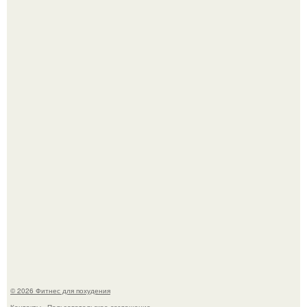
Как накачать ягодицы и не угробить суставы.
Сергей соседов показал свою скромную дачу - и удивил
поклонников.
© 2026 Фитнес для похудения
Контакты
Пользовательское соглашение