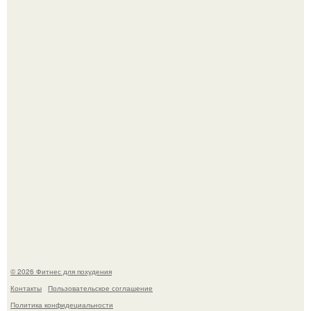
Уральская Барби уехала заграницу, чтобы сделать себе
грудь мечты за 12, 5 тыс.
Тут даже мы не знаем, как комментировать.
© 2026 Фитнес для похудения
Контакты
Пользовательское соглашение
Политика конфидециальности