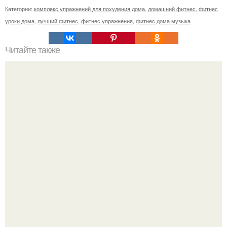
Категории:
комплекс упражнений для похудения дома
,
домашний фитнес
,
фитнес
уроки дома
,
лучший фитнес
,
фитнес упражнения
,
фитнес дома музыка
Читайте также
Твой рост о тебе много нового расскажет!