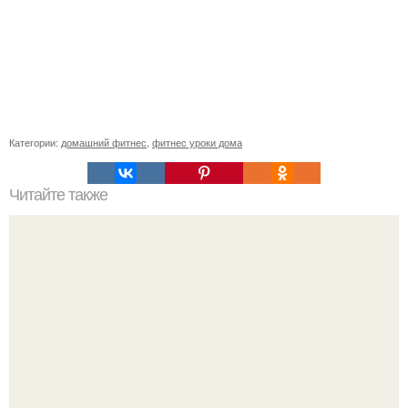
Категории:
домашний фитнес
,
фитнес уроки дома
Читайте также
Успешные люди. Почему люди которые занимаются
спортом всегда будут успешные и востребованные в
любой сфере деятельности.