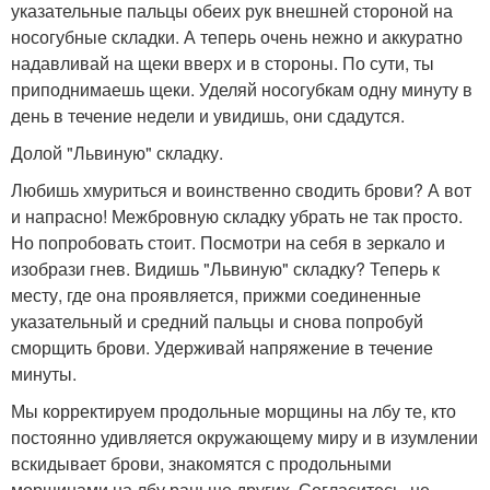
указательные пальцы обеих рук внешней стороной на
носогубные складки. А теперь очень нежно и аккуратно
надавливай на щеки вверх и в стороны. По сути, ты
приподнимаешь щеки. Уделяй носогубкам одну минуту в
день в течение недели и увидишь, они сдадутся.
Долой "Львиную" складку.
Любишь хмуриться и воинственно сводить брови? А вот
и напрасно! Межбровную складку убрать не так просто.
Но попробовать стоит. Посмотри на себя в зеркало и
изобрази гнев. Видишь "Львиную" складку? Теперь к
месту, где она проявляется, прижми соединенные
указательный и средний пальцы и снова попробуй
сморщить брови. Удерживай напряжение в течение
минуты.
Мы корректируем продольные морщины на лбу те, кто
постоянно удивляется окружающему миру и в изумлении
вскидывает брови, знакомятся с продольными
морщинами на лбу раньше других. Согласитесь, не