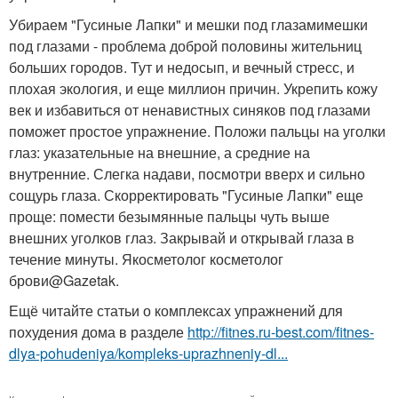
Убираем "Гусиные Лапки" и мешки под глазамимешки
под глазами - проблема доброй половины жительниц
больших городов. Тут и недосып, и вечный стресс, и
плохая экология, и еще миллион причин. Укрепить кожу
век и избавиться от ненавистных синяков под глазами
поможет простое упражнение. Положи пальцы на уголки
глаз: указательные на внешние, а средние на
внутренние. Слегка надави, посмотри вверх и сильно
сощурь глаза. Скорректировать "Гусиные Лапки" еще
проще: помести безымянные пальцы чуть выше
внешних уголков глаз. Закрывай и открывай глаза в
течение минуты. Якосметолог косметолог
брови@Gazetak.
Ещё читайте статьи о комплексах упражнений для
похудения дома в разделе
http://fitnes.ru-best.com/fitnes-
dlya-pohudeniya/kompleks-uprazhneniy-dl...