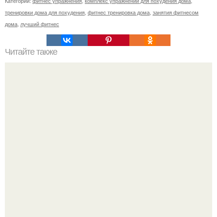
Категории:
фитнес упражнения
,
комплекс упражнений для похудения дома
,
тренировки дома для похудения
,
фитнес тренировка дома
,
занятия фитнесом
дома
,
лучший фитнес
Читайте также
Куда сходить в Тюмени. 20 Лучших мест в Тюмени, куда
можно сходить с маленьким ребенком