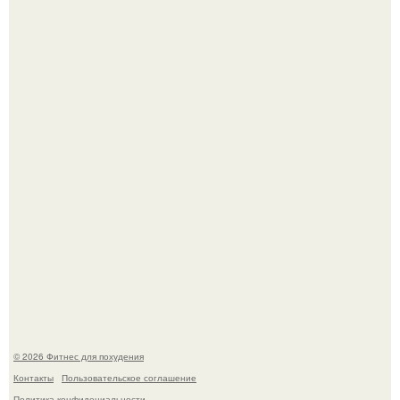
Имбирь - это не только ароматная специя, но и отличный
ингредиент для полезных напитков и блюд.
Сергей соседов показал свою скромную дачу - и удивил
поклонников.
© 2026 Фитнес для похудения
Контакты
Пользовательское соглашение
Политика конфидециальности