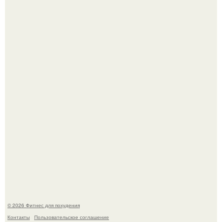
Имбирь - это не только ароматная специя, но и отличный
ингредиент для полезных напитков и блюд.
Не зря её попу считают лучшей в мире.
© 2026 Фитнес для похудения
Контакты
Пользовательское соглашение