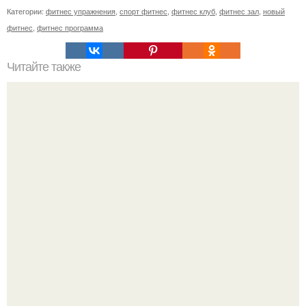
Категории:
фитнес упражнения
,
спорт фитнес
,
фитнес клуб
,
фитнес зал
,
новый
фитнес
,
фитнес программа
Читайте также
Инструкция для папы: работа над ошибками.