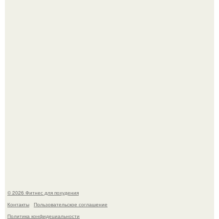
Имбирь - это не только ароматная специя, но и отличный
ингредиент для полезных напитков и блюд.
Сергей соседов показал свою скромную дачу - и удивил
поклонников.
© 2026 Фитнес для похудения
Контакты
Пользовательское соглашение
Политика конфидециальности