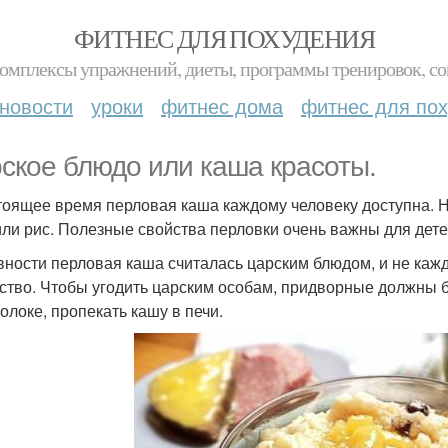
ФИТНЕС ДЛЯ ПОХУДЕНИЯ
комплексы упражнений, диеты, программы тренировок, со
новости
уроки
фитнес дома
фитнес для по
ское блюдо или каша красоты.
тоящее время перловая каша каждому человеку доступна. Но 
или рис. Полезные свойства перловки очень важны для дете
вности перловая каша считалась царским блюдом, и не кажд
ство. Чтобы угодить царским особам, придворные должны б
молоке, пропекать кашу в печи.