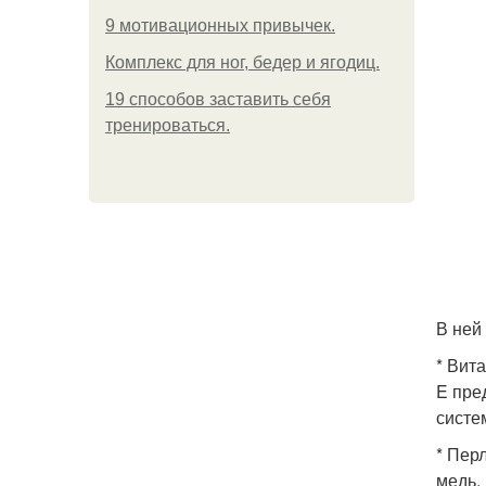
9 мотивационных привычек.
Комплекс для ног, бедер и ягодиц.
19 способов заставить себя
тренироваться.
В ней
* Вит
E пре
систе
* Пер
медь, 