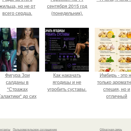
жильца, но не от
сентября 2015 год
всего сердца.
(понедельник).
Фигура Зои
Как накачать
Имбирь - это 
салданы в
ягодицы и не
только аромат
"Стражах
угробить суставы.
специя, но и
Галактики" до сих
отличный
пор вызывает
ингредиент д
восхищение.
полезных напит
и блюд.
онтакты
Пользовательское соглашение
Обратная связь