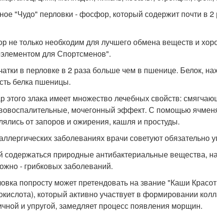
вное "Чудо" перловки - фосфор, который содержит почти в 
р не только необходим для лучшего обмена веществ и хоро
элементом для Спортсменов".
тчатки в перловке в 2 раза больше чем в пшенице. Белок, 
сть белка пшеницы.
ар этого злака имеет множество лечебных свойств: смягча
вовоспалительные, мочегонный эффект. С помощью ячменя
лялись от запоров и ожирения, кашля и простуды.
 аллергических заболеваниях врачи советуют обязательно 
ей содержаться природные антибактериальные вещества, на
кожно - грибковых заболеваний.
ловка попросту может претендовать на звание "Каши Красот
окислота), который активно участвует в формировании колла
ичной и упругой, замедляет процесс появления морщин.