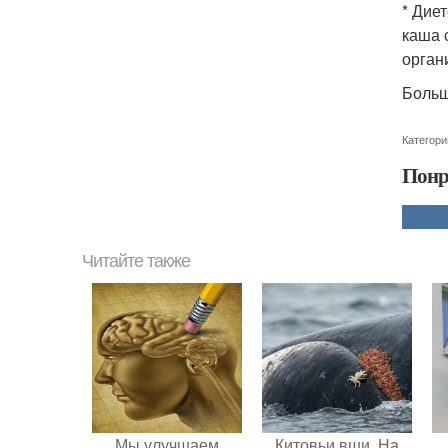
* Дие
каша 
орган
Больш
Категори
Понр
Читайте также
Мы улучшаем
Китовьи вши. На