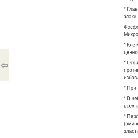
* Гла
злаки.
Фосфо
Микро
* Кле
ценно
⇦
* Отв
проти
избав
* При
* В н
всех 
* Пер
(амин
эласт