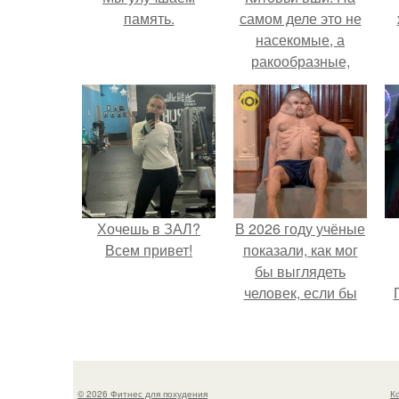
память.
самом деле это не
насекомые, а
ракообразные,
относящиеся к
бокоплавам.
Хочешь в ЗАЛ?
В 2026 году учёные
Всем привет!
показали, как мог
бы выглядеть
человек, если бы
его тело
эволюционировало
специально для
выживания в
© 2026 Фитнес для похудения
К