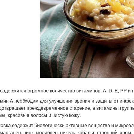
 содержится огромное количество витаминов: A, D, E, PP и 
амин A необходим для улучшения зрения и защиты от инфекц
дотвращает преждевременное старение, а витамины группы
мы, красивые волосы и чистую кожу.
ловка содержит биологически активные вещества и микроэле
марганец, цинк, молибден, никель, кобальт, стронций, хром, 