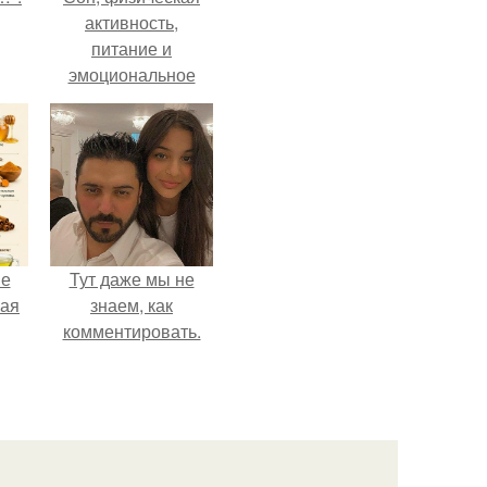
активность,
питание и
эмоциональное
состояние!
не
Тут даже мы не
ная
знаем, как
комментировать.
ля
ков