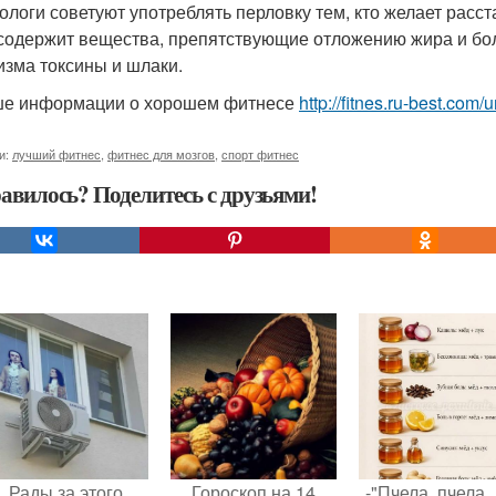
тологи советуют употреблять перловку тем, кто желает рас
содержит вещества, препятствующие отложению жира и боль
изма токсины и шлаки.
е информации о хорошем фитнесе
http://fitnes.ru-best.com/u
и:
лучший фитнес
,
фитнес для мозгов
,
спорт фитнес
авилось? Поделитесь с друзьями!
Рады за этого
Гороскоп на 14
-"Пчела, пчела 