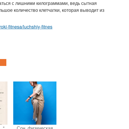
статься с лишними килограммами, ведь сытная
шое количество клетчатки, которая выводит из
roki-fitnesa/luchshiy-fitnes
…".
Сон, физическая