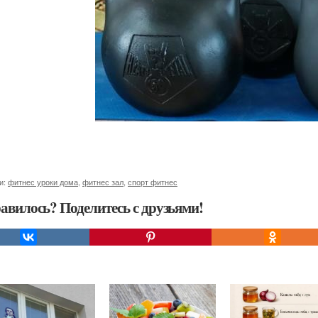
и:
фитнес уроки дома
,
фитнес зал
,
спорт фитнес
авилось? Поделитесь с друзьями!