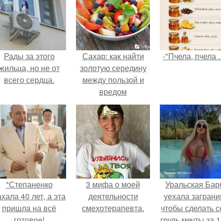
Рады за этого
Сахар: как найти
-"Пчела, пчела 
жильца, но не от
золотую середину
всего сердца.
между пользой и
вредом
"Степаненко
3 мифа о моей
Уральская Бар
хала 40 лет, а эта
деятельности
уехала заграни
пришла на всё
смехотерапевта.
чтобы сделать с
готовое!
грудь мечты за 1