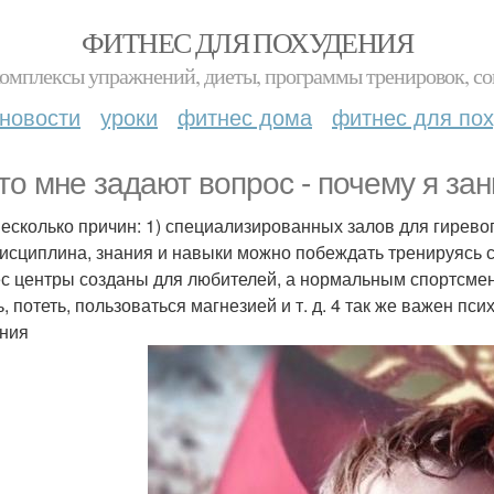
ФИТНЕС ДЛЯ ПОХУДЕНИЯ
комплексы упражнений, диеты, программы тренировок, со
новости
уроки
фитнес дома
фитнес для по
то мне задают вопрос - почему я за
несколько причин: 1) специализированных залов для гиревог
дисциплина, знания и навыки можно побеждать тренируясь с
с центры созданы для любителей, а нормальным спортсмен
ь, потеть, пользоваться магнезией и т. д. 4 так же важен п
ния