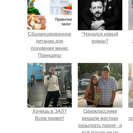
Сбалансированное
"Начался новый
питание для
роман?
похудения меню.
Принципы
правильного
питания
Хочешь в ЗАЛ?
Одноклассники
Всем привет!
решили жестоко
па
разыграть парня - и
всё пошло не по