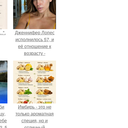
…".
Дженнифер Лопес
исполнилось 57, и
её отношение к
возрасту -
настоящий
манифест
уверенности: "не
говорите, что я
отлично выгляжу
для 57.
би
Имбирь - это не
цу,
только ароматная
ебе
специя, но и
2, 5
отличный