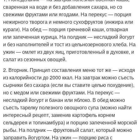
сваренная на воде и без добавления сахара, но со
свежими фруктами или ягодами. На перекус — порция
нежирного творога и немного сухофруктов (инжира или
кураги). На обед — порция гречневой каши, отварная
или запеченная курица. На полдник — несладкий йогурт
и без наполнителей и тост из цельнозернового хлеба. На
ужин — омлет из двух яиц, приготовленный в духовке, и
салат из сезонных овощей.
2. Вторник. Принцип составления меню тот же — исходя
из калорийности до 2000 ккал. На завтрак можно съесть
сырники без сахара (если вы ставите целью похудение),
но с медом или свежими фруктами. На перекус —
несладкий йогурт и банан или яблоко. В обед можно
съесть тарелку полезного овощного супа (можно найти
интересный рецепт, заменив картофель корнем
сельдерея и топинамбура) и порцию запеченной морской
рыбы. На полдник — фруктовый салат, который можно
заправить йогуртом. На ужин — порцию риса с