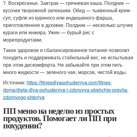
7. Воскресенье. Завтрак — гречневая каша. Полдник —
кусочек творожной запеканки. Обед — тыквенный крем-
суп, суфле из куриного или индюшиного фарша,
приготовленное в духовке. Полдник — несколько штучек
кураги или инжира. Ужин — бурый рис с
морепродуктами.
Такое здоровое и сбалансированное питание позволит
похудеть и поддерживать стабильный вес, не испытывая
при этом дискомфорта. Не забывайте при этом пить
много жидкости — зеленого чая, морсов, чистой воды.
Источник:
https://fitnesdlyapohudeniya.com/fitnes-
doma/dieta-dlya-pohudeniya-i-zdorovya-obshchie-pravila-
zdorovogo-pitaniya
ПП меню на неделю из простых
продуктов. Помогает ли ПП при
похудении?