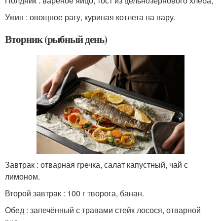
Полдник : вареное яйцо, тост из цельнозернового хлеба;
Ужин : овощное рагу, куриная котлета на пару.
Вторник (рыбный день)
Завтрак : отварная гречка, салат капустный, чай с
лимоном.
Второй завтрак : 100 г творога, банан.
Обед : запечённый с травами стейк лосося, отварной