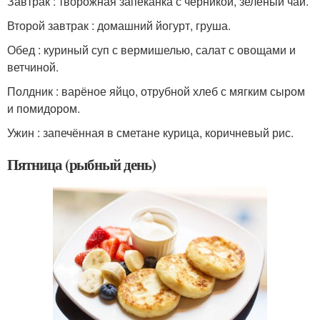
Завтрак : творожная запеканка с черникой, зеленый чай.
Второй завтрак : домашний йогурт, груша.
Обед : куриный суп с вермишелью, салат с овощами и
ветчиной.
Полдник : варёное яйцо, отрубной хлеб с мягким сыром
и помидором.
Ужин : запечённая в сметане курица, коричневый рис.
Пятница (рыбный день)