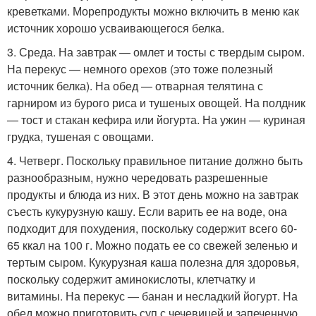
креветками. Морепродукты можно включить в меню как
источник хорошо усваивающегося белка.
3. Среда. На завтрак — омлет и тосты с твердым сыром.
На перекус — немного орехов (это тоже полезный
источник белка). На обед — отварная телятина с
гарниром из бурого риса и тушеных овощей. На полдник
— тост и стакан кефира или йогурта. На ужин — куриная
грудка, тушеная с овощами.
4. Четверг. Поскольку правильное питание должно быть
разнообразным, нужно чередовать разрешенные
продукты и блюда из них. В этот день можно на завтрак
съесть кукурузную кашу. Если варить ее на воде, она
подходит для похудения, поскольку содержит всего 60-
65 ккал на 100 г. Можно подать ее со свежей зеленью и
тертым сыром. Кукурузная каша полезна для здоровья,
поскольку содержит аминокислоты, клетчатку и
витамины. На перекус — банан и несладкий йогурт. На
обед можно приготовить суп с чечевицей и запеченную