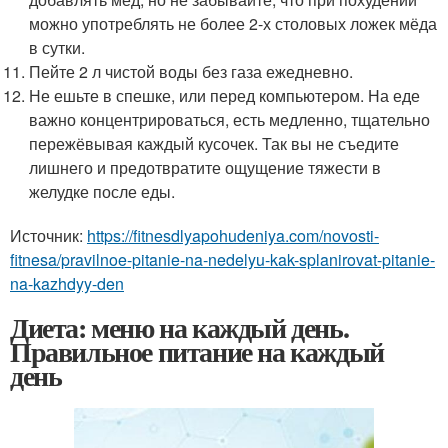
можно употреблять не более 2-х столовых ложек мёда
в сутки.
Пейте 2 л чистой воды без газа ежедневно.
Не ешьте в спешке, или перед компьютером. На еде
важно концентрироваться, есть медленно, тщательно
пережёвывая каждый кусочек. Так вы не съедите
лишнего и предотвратите ощущение тяжести в
желудке после еды.
Источник:
https://fitnesdlyapohudeniya.com/novosti-
fitnesa/pravilnoe-pitanie-na-nedelyu-kak-splanirovat-pitanie-
na-kazhdyy-den
Диета: меню на каждый день.
Правильное питание на каждый
день