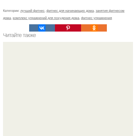
Категории:
лучший фитнес
,
фитнес для начинающих дома
,
занятия фитнесом
дома
,
комплекс упражнений для похудения дома
,
фитнес упражнения
Читайте также
24 мая провела семинар PROягодицы.