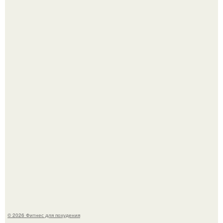
Я - Эльвина Кузнецова, тренер групповых фитнес
тренировок разных направлений.
Произошел странный инцидент, связанный с казахским
деликатесом.
© 2026 Фитнес для похудения