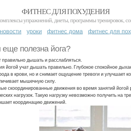
ФИТНЕС ДЛЯ ПОХУДЕНИЯ
комплексы упражнений, диеты, программы тренировок, со
новости
уроки
фитнес дома
фитнес для по
 еще полезна йога?
ит правильно дышать и расслабляться.
ия йогой учат дышать правильно. Глубокое спокойное дых
рода в крови, но и снимает ощущение тревоги и улучшает 
еличивает мышечную силу.
ые скоординированные движения во время занятий йогой
ческих нагрузок. Такую нагрузку невозможно получить на тр
учшает координацию движений.