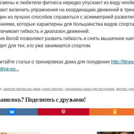
смены и любители фитнеса нередко упускают из виду необх
ают включить упражнения на координацию движений в тре
дин из лучших способов справиться с асимметрией развит
ниями, которые характерны для большинства видов спорта
еличивает гибкость и диапазон движений.
ия йогой позволяют развить гибкость и снять мышечное на
дят для тех, кто уже занимается спортом.
итайте статьи о тренировках дома для похудения
http://fitn
lya-po...
и:
занятия фитнесом дома
,
спорт фитнес
,
тренировки дома для похудения
,
фитнес упр
авилось? Поделитесь с друзьями!