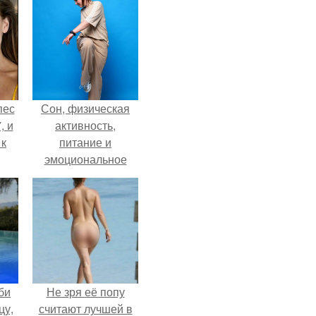
пес
Сон, физическая
, и
активность,
 к
питание и
эмоциональное
состояние!
не
я
жу
би
Не зря её попу
цу,
считают лучшей в