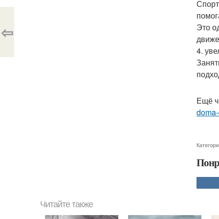
Спорт
помог
⇦
Это о
движе
4. ув
Занят
подхо
Ещё ч
doma-d
Категори
Понр
Читайте также