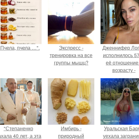
"Пчела, пчела …".
Экспресс -
Дженнифер Ло
тренировка на все
исполнилось 57
группы мышц?
её отношение
возрасту -
настоящий
манифест
уверенности: "
говорите, что 
отлично выгля
для 57.
"Степаненко
Имбирь -
Уральская Бар
хала 40 лет, а эта
природный
уехала заграни