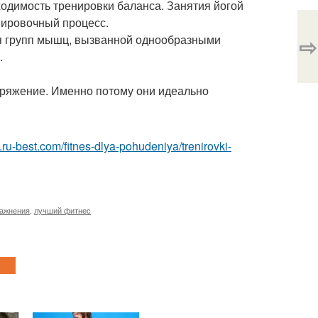
одимость тренировки баланса. Занятия йогой
нировочный процесс.
⇨
ия групп мышц, вызванной однообразными
.
пряжение. Именно потому они идеально
es.ru-best.com/fitnes-dlya-pohudeniya/trenirovki-
ажнения
,
лучший фитнес