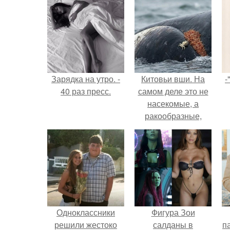
Зарядка на утро. -
Китовьи вши. На
-
40 раз пресс.
самом деле это не
насекомые, а
ракообразные,
относящиеся к
бокоплавам.
Одноклассники
Фигура Зои
решили жестоко
салданы в
па