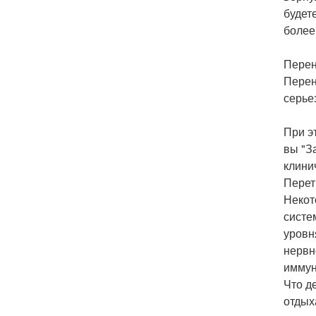
будет
более
Перен
Перен
серье
При э
вы "З
клини
Перет
Некот
систе
уровн
нервн
иммун
Что д
отдых