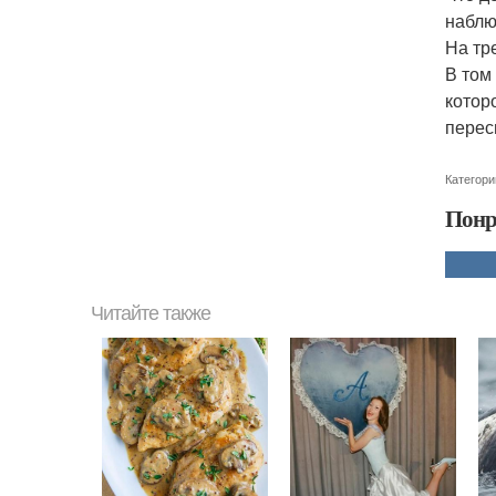
наблю
На тр
В том
котор
перес
Категори
Понр
Читайте также