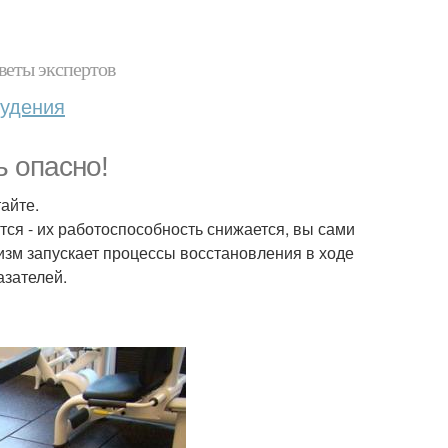
веты экспертов
худения
ь опасно!
айте.
я - их работоспособность снижается, вы сами
низм запускает процессы восстановления в ходе
азателей.