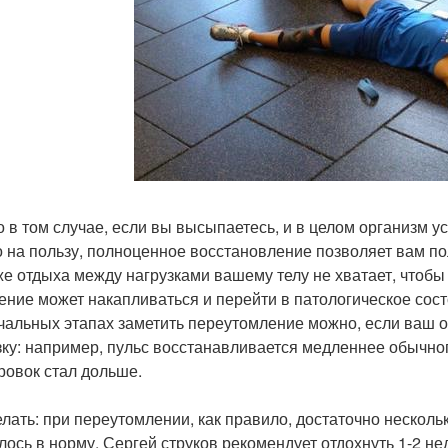
о в том случае, если вы высыпаетесь, и в целом организм у
о на пользу, полноценное восстановление позволяет вам по
же отдыха между нагрузками вашему телу не хватает, чтоб
ение может накапливаться и перейти в патологическое сост
чальных этапах заметить переутомление можно, если ваш 
зку: например, пульс восстанавливается медленнее обычно
ровок стал дольше.
елать: при переутомлении, как правило, достаточно несколь
лось в норму. Сергей струков рекомендует отдохнуть 1-2 не