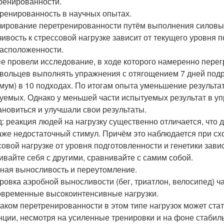
ренированности.
ренированность в научных опытах.
ирование перетренированности путём выполнения силовых
чивость к стрессовой нагрузке зависит от текущего уровня 
асположенности.
е провели исследование, в ходе которого намеренно перег
вольцев выполнять упражнения с отягощением 7 дней подр
мум) в 10 подходах. По итогам опыта уменьшение результат
уемых. Однако у меньшей части испытуемых результат в уп
ановиться и улучшали свои результаты.
: реакция людей на нагрузку существенно отличается, что 
аже недостаточный стимул. Причём это наблюдается при сх
совой нагрузке от уровня подготовленности и генетики зави
ивайте себя с другими, сравнивайте с самим собой.
ная выносливость и переутомление.
ровка аэробной выносливости (бег, триатлон, велосипед) 
овременные высокоинтенсивные нагрузки.
аком перетренированности в этом типе нагрузок может ста
нции, несмотря на усиленные тренировки и на фоне стаби