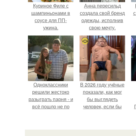
Куриное Филе с
Анна пересильд
шампиньонами в
создала свой бренд
с
соусе для ПП-
одежды, исполнив
ужина.
свою мечту.
Одноклассники
В 2026 году учёные
решили жестоко
показали, как мог
разыграть парня - и
бы выглядеть
всё пошло не по
человек, если бы
плану.
его тело
эволюционировало
специально для
выживания в