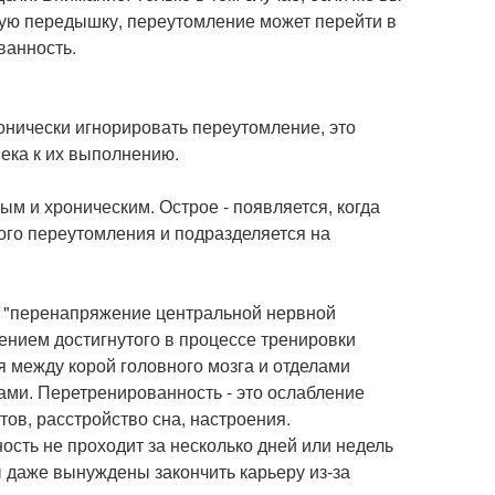
мую передышку, переутомление может перейти в
ванность.
онически игнорировать переутомление, это
века к их выполнению.
ым и хроническим. Острое - появляется, когда
ного переутомления и подразделяется на
к "перенапряжение центральной нервной
ением достигнутого в процессе тренировки
 между корой головного мозга и отделами
ами. Перетренированность - это ослабление
ов, расстройство сна, настроения.
ность не проходит за несколько дней или недель
ы даже вынуждены закончить карьеру из-за