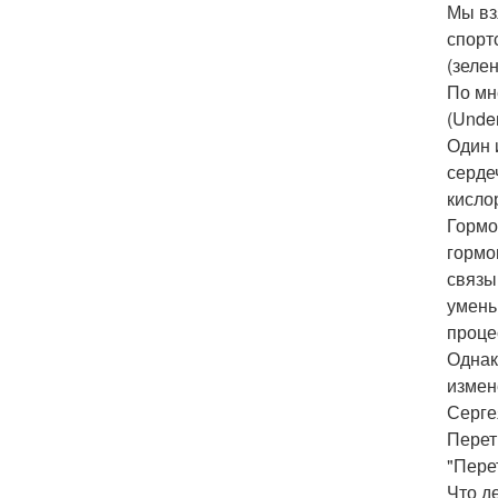
Мы вз
спорт
(зеле
По мн
(Unde
Один 
серде
кисло
Гормо
гормо
связы
умень
проце
Однак
измен
Серге
Перет
"Пере
Что д