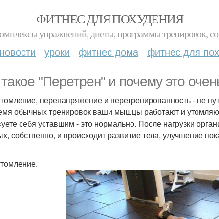
ФИТНЕС ДЛЯ ПОХУДЕНИЯ
комплексы упражнений, диеты, программы тренировок, со
новости
уроки
фитнес дома
фитнес для по
 такое "Перетрен" и почему это очен
томление, перенапряжение и перетренированность - не пут
емя обычных тренировок ваши мышцы работают и утомляютс
вуете себя уставшим - это нормально. После нагрузки орга
ых, собственно, и происходит развитие тела, улучшение пок
томление.