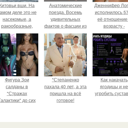
Китовьи вши. На
Анатомические
Дженнифер Ло
амом деле это не
поезда. Восемь
исполнилось 57
насекомые, а
удивительных
её отношение
ракообразные,
фактов о фасции из
возрасту -
относящиеся к
книги Томаса
настоящий
бокоплавам.
майерса
манифест
"Анатомические
уверенности: "
Поезда".
говорите, что 
отлично выгля
для 57.
Фигура Зои
"Степаненко
Как накачать
салданы в
пахала 40 лет, а эта
ягодицы и не
"Стражах
пришла на всё
угробить суста
Галактики" до сих
готовое!
пор вызывает
восхищение.