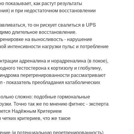
о показывает, как растут результаты
ния) и при недостаточном восстановлении
вливаться, то он рискует свалиться в UPS
одимо длительное восстановление.
тренировке на выносливость - нарушение
ой интенсивности нагрузки пульс и потребление
нтрации адреналина и норадреналина (в покое),
дного тестостерона к кортизолу и глобулину,
индрома перетренированности рассматривают
 - показатель преобладания катаболических
вольно сложно: подобные гормональные
зки. Точно так же по мнению фитнес - эксперта
ляется Надёжным Критерием
 четких критериев, что же такое
ление (и потенциальную перетренированность)