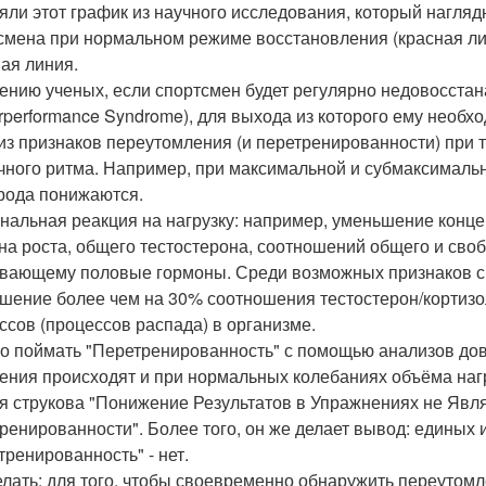
яли этот график из научного исследования, который наглядн
смена при нормальном режиме восстановления (красная ли
ная линия.
ению ученых, если спортсмен будет регулярно недовосстана
rperformance Syndrome), для выхода из которого ему необх
из признаков переутомления (и перетренированности) при 
чного ритма. Например, при максимальной и субмаксимальн
рода понижаются.
нальная реакция на нагрузку: например, уменьшение конце
на роста, общего тестостерона, соотношений общего и свобо
вающему половые гормоны. Среди возможных признаков с
шение более чем на 30% соотношения тестостерон/кортизол
ссов (процессов распада) в организме.
о поймать "Перетренированность" с помощью анализов до
ения происходят и при нормальных колебаниях объёма нагру
я струкова "Понижение Результатов в Упражнениях не Яв
ренированности". Более того, он же делает вывод: единых и
тренированность" - нет.
елать: для того, чтобы своевременно обнаружить переутом