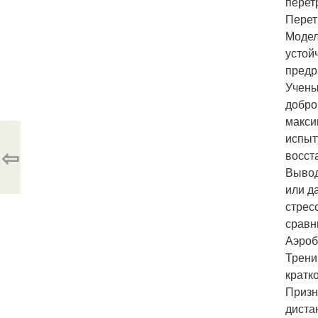
перет
Перет
Модел
устой
предр
Учены
добро
макси
испыт
⇦
восст
Вывод
или д
стрес
сравн
Аэроб
Трени
кратк
Призн
диста