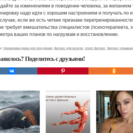
дайте за изменениями в поведении человека, за желанием 
енировку надо идти с хорошим настроением и получать по и
 случае, если же есть четкие признаки перетренированности 
ое требует вмешательства специалистов (психотерапевта, эн
мотра ваших планов по нагрузкам и восстановлению.
и:
тренировки дома для похудения
,
фитнес для мозгов
,
спорт фитнес
,
фитнес упражне
авилось? Поделитесь с друзьями!