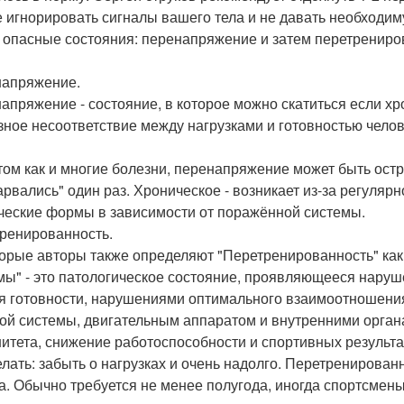
е игнорировать сигналы вашего тела и не давать необходи
 опасные состояния: перенапряжение и затем перетрениро
апряжение.
апряжение - состояние, в которое можно скатиться если хр
зное несоответствие между нагрузками и готовностью чело
том как и многие болезни, перенапряжение может быть остр
арвались" один раз. Хроническое - возникает из-за регуляр
ческие формы в зависимости от поражённой системы.
ренированность.
орые авторы также определяют "Перетренированность" ка
мы" - это патологическое состояние, проявляющееся наруш
я готовности, нарушениями оптимального взаимоотношения
ой системы, двигательным аппаратом и внутренними орган
итета, снижение работоспособности и спортивных результат
елать: забыть о нагрузках и очень надолго. Перетренирован
а. Обычно требуется не менее полугода, иногда спортсмен