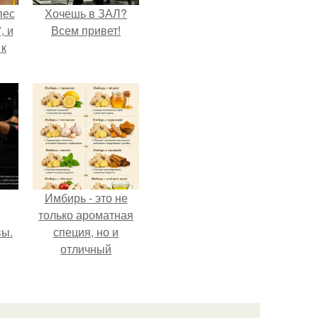
пес
Хочешь в ЗАЛ?
, и
Всем привет!
 к
не
я
жу
Имбирь - это не
только ароматная
вы.
специя, но и
отличный
ингредиент для
полезных напитков
и блюд.