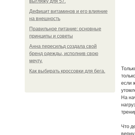
выгляжу для 57.
Дефицит витаминов и его влияние
на внешность
Правильное питание: основные
принципы и советы
Анна пересильд создала свой
бренд одежды, исполнив свою
мечту.
Тольк
Как выбирать кроссовки для бега.
тольк
если 
утомл
На на
нагру
трени
Что д
верну