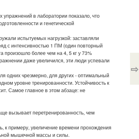
 упражнений в лаборатории показало, что
подготовленности и генетической
ружали испытуемых нагрузкой: заставляли
яд с интенсивностью 1 ПМ (один повторный
а произошло более чем на 4, 5 кг у 73%
ражнении даже увеличился, эти люди успевали
⇨
для одних чрезмерно, для других - оптимальный
одном уровне тренированности. Устойчивость к
сит. Самое главное в этом абзаце: не
чаще вызывает перетренированность, чем
ть, к примеру, увеличение времени прохождения
льной мышечной массы и силы.