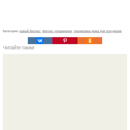
Категории:
новый фитнес
,
фитнес упражнения
,
тренировки дома для похудения
Читайте также
Полезна ли хурма при похудении. Хурма: польза и вред.
Калорийность