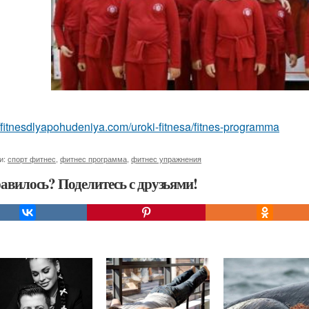
//fitnesdlyapohudeniya.com/uroki-fitnesa/fitnes-programma
и:
спорт фитнес
,
фитнес программа
,
фитнес упражнения
авилось? Поделитесь с друзьями!