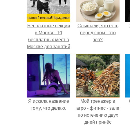
Бесплатные секции
Слышали, что есть
в Москве. 10
перед сном - это
бесплатных мест в
зло?
Москве для занятий
спортом.
Я искала название
Мой тренажёр в
тому, что делаю.
агро - фитнес - зале
по истечению двух
дней принёс
ощутимый