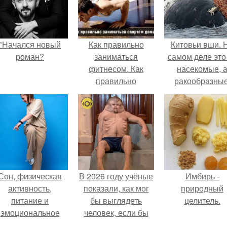
"Начался новый
Как правильно
Китовьи вши. 
роман?
заниматься
самом деле это
фитнесом. Как
насекомые, 
правильно
ракообразные
заниматься
относящиеся 
спортом в
бокоплавам.
домашних
условиях.
Сон, физическая
В 2026 году учёные
Имбирь -
активность,
показали, как мог
природный
питание и
бы выглядеть
целитель.
эмоциональное
человек, если бы
состояние!
его тело