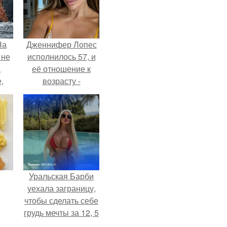
На
Дженнифер Лопес
 не
исполнилось 57, и
а
её отношение к
,
возрасту -
к
настоящий
манифест
уверенности: "не
говорите, что я
отлично выгляжу
для 57.
Уральская Барби
уехала заграницу,
чтобы сделать себе
грудь мечты за 12, 5
тыс.