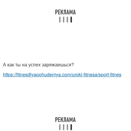
А как ты на успех заряжаешься?
https://fitnesdlyapohudeniya.com/uroki-fitnesa/sport-fitnes