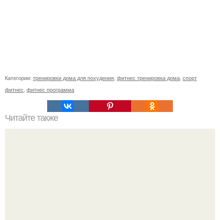
Категории:
тренировки дома для похудения
,
фитнес тренировка дома
,
спорт
фитнес
,
фитнес программа
Читайте также
Как заниматься на степпере. Когда лучше заниматься
спортом: утром или вечером