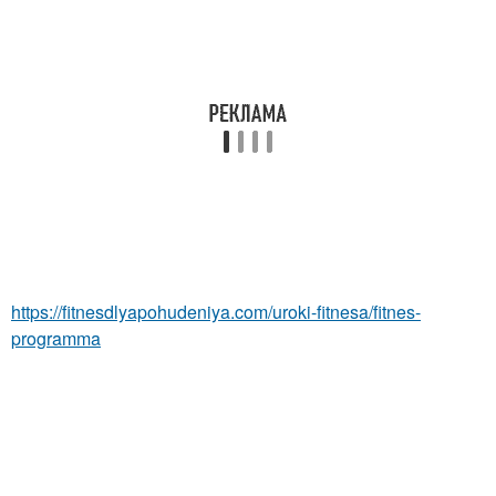
https://fitnesdlyapohudeniya.com/uroki-fitnesa/fitnes-
programma