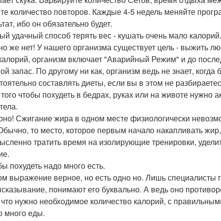
те количество повторов. Каждые 4-5 недель меняйте прогр
тат, ибо он обязательно будет.
мый удачный способ терять вес - кушать очень мало калорий
но же нет! У нашего организма существует цель - выжить л
калорий, организм включает "Аварийный Режим" и до после
ой запас. По другому ни как, организм ведь не знает, когда
тоятельно составлять диеты, если вы в этом не разбираетес
я того чтобы похудеть в бедрах, руках или на животе нужн
тела.
рно! Сжигание жира в одном месте физиологически невозмо
 Обычно, то место, которое первым начало накапливать жир,
ысленно тратить время на изолирующие тренировки, уделит
ие.
бы похудеть надо много есть.
ом выражение верное, но есть одно но. Лишь специалисты 
ысказывание, понимают его буквально. А ведь оно противо
, что нужно необходимое количество калорий, с правильным
о много еды.