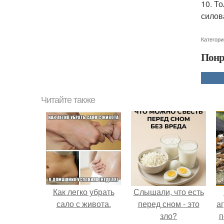
10. Т
силов
Категори
Понр
Читайте также
Как легко убрать
Слышали, что есть
сало с живота.
перед сном - это
аг
зло?
п