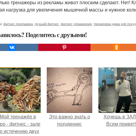
олько тренажеры из рекламы живот плоским сделают. Нет! К
ая нагрузка для увеличения мышечной массы и нужное коли
и:
фитнес программа
,
лучший фитнес
,
фитнес упражнения
,
тренировки дома для поху
авилось? Поделитесь с друзьями!
Мой тренажёр в
Это важно знать о
Хочешь в ЗА
ро - фитнес - зале
похудении:
Всем привет!
о истечению двух