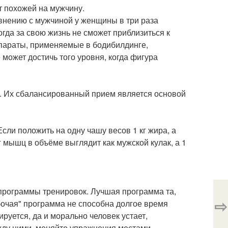
т похожей на мужчину.
равнению с мужчиной у женщины в три раза
гда за свою жизнь не сможет приблизиться к
епараты, применяемые в бодибилдинге,
может достичь того уровня, когда фигура
но. Их сбалансированный прием является основой
" Если положить на одну чашу весов 1 кг жира, а
г мышц в объёме выглядит как мужской кулак, а 1
 программы тренировок. Лучшая программа та,
⇨
абочая" программа не способна долгое время
руется, да и морально человек устает,
ежду ними, меняйте упражнения местами,