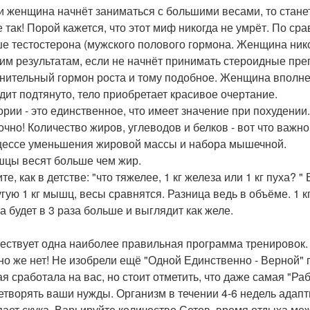
ли женщина начнёт заниматься с большими весами, то стане
е так! Порой кажется, что этот миф никогда не умрёт. По с
е тестостерона (мужского полового гормона. Женщина нико
им результатам, если не начнёт принимать стероидные пр
нительный гормон роста и тому подобное. Женщина вполне 
дит подтянуто, тело приобретает красивое очертание.
лории - это единственное, что имеет значение при похудении.
чно! Количество жиров, углеводов и белков - вот что важ
цессе уменьшения жировой массы и набора мышечной.
шцы весят больше чем жир.
е, как в детстве: "что тяжелее, 1 кг железа или 1 кг пуха? 
угую 1 кг мышц, весы сравнятся. Разница ведь в объёме. 1 к
а будет в 3 раза больше и выглядит как желе.
ществует одна наиболее правильная программа тренировок.
но же нет! Не изобрели ещё "Одной Единственно - Верной"
ая сработала на вас, но стоит отметить, что даже самая "Р
етворять ваши нужды. Организм в течении 4-6 недель адапти
пает скука. Варьируйте количество Сетов, время отдыха м