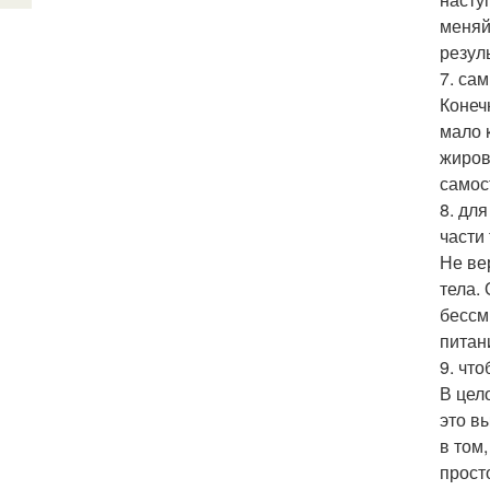
меняй
резуль
7. са
Конеч
мало 
жиров
самос
8. дл
части 
Не ве
тела.
бессм
питан
9. что
В цел
это в
в том
прост