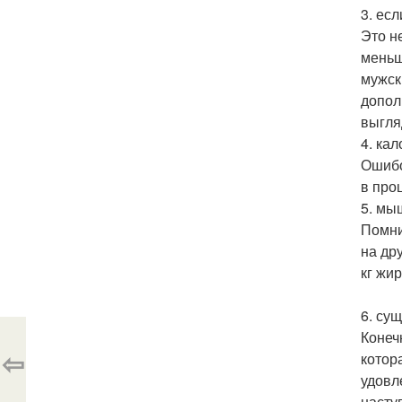
3. ес
Это н
меньш
мужск
допол
выгля
4. ка
Ошибо
в про
5. мы
Помнит
на др
кг жир
6. су
Конеч
⇦
котор
удовл
насту