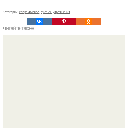
Категории:
спорт фитнес
,
фитнес упражнения
Читайте также
8 витаминов, необходимых каждой женщине.