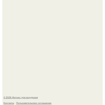
Уральская Барби уехала заграницу, чтобы сделать себе
грудь мечты за 12, 5 тыс.
Сергей соседов показал свою скромную дачу - и удивил
поклонников.
© 2026 Фитнес для похудения
Контакты
Пользовательское соглашение