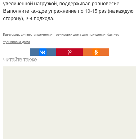
увеличенной нагрузкой, поддерживая равновесие.
Выполните каждое упражнение по 10-15 раз (на каждую
сторону), 2-4 подхода.
Категории:
фитнес упражнения
,
тренировки дома для похудения
,
фитнес
тренировка дома
Читайте также
Упражнения для подтяжки лица. 8 действенных
упражнений для подтяжки овала лица.