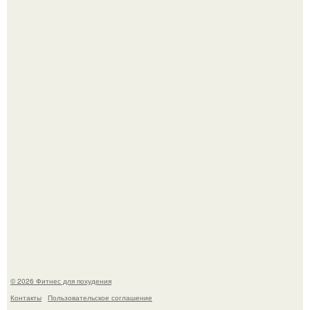
Как накачать ягодицы и не угробить суставы.
Тут даже мы не знаем, как комментировать.
© 2026 Фитнес для похудения
Контакты
Пользовательское соглашение