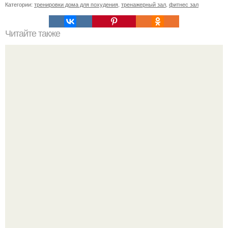
Категории:
тренировки дома для похудения
,
тренажерный зал
,
фитнес зал
Читайте также
Куда сходить в Тюмени. 20 Лучших мест в Тюмени, куда
можно сходить с маленьким ребенком