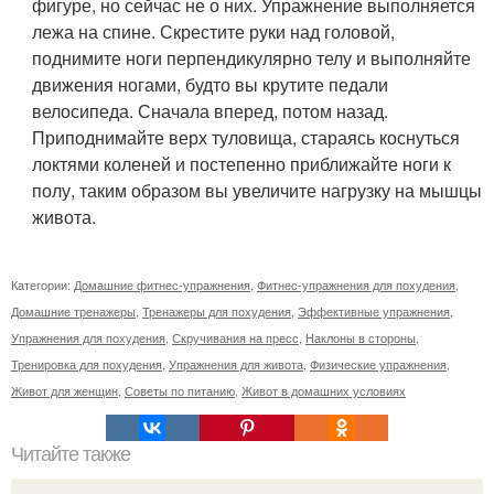
фигуре, но сейчас не о них. Упражнение выполняется
лежа на спине. Скрестите руки над головой,
поднимите ноги перпендикулярно телу и выполняйте
движения ногами, будто вы крутите педали
велосипеда. Сначала вперед, потом назад.
Приподнимайте верх туловища, стараясь коснуться
локтями коленей и постепенно приближайте ноги к
полу, таким образом вы увеличите нагрузку на мышцы
живота.
Категории:
Домашние фитнес-упражнения
,
Фитнес-упражнения для похудения
,
Домашние тренажеры
,
Тренажеры для похудения
,
Эффективные упражнения
,
Упражнения для похудения
,
Скручивания на пресс
,
Наклоны в стороны
,
Тренировка для похудения
,
Упражнения для живота
,
Физические упражнения
,
Живот для женщин
,
Советы по питанию
,
Живот в домашних условиях
Читайте также