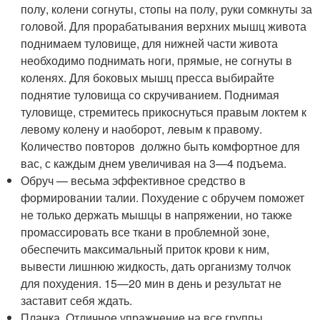
полу, колени согнуты, стопы на полу, руки сомкнуты за
головой. Для прорабатывания верхних мышц живота
поднимаем туловище, для нижней части живота
необходимо поднимать ноги, прямые, не согнуты в
коленях. Для боковых мышц пресса выбирайте
поднятие туловища со скручиванием. Поднимая
туловище, стремитесь прикоснуться правым локтем к
левому колену и наоборот, левым к правому.
Количество повторов должно быть комфортное для
вас, с каждым днем увеличивая на 3—4 подъема.
Обруч — весьма эффективное средство в
формировании талии. Похудение с обручем поможет
не только держать мышцы в напряжении, но также
промассировать все ткани в проблемной зоне,
обеспечить максимальный приток крови к ним,
вывести лишнюю жидкость, дать организму толчок
для похудения. 15—20 мин в день и результат не
заставит себя ждать.
Планка. Отличное упражнение на все группы