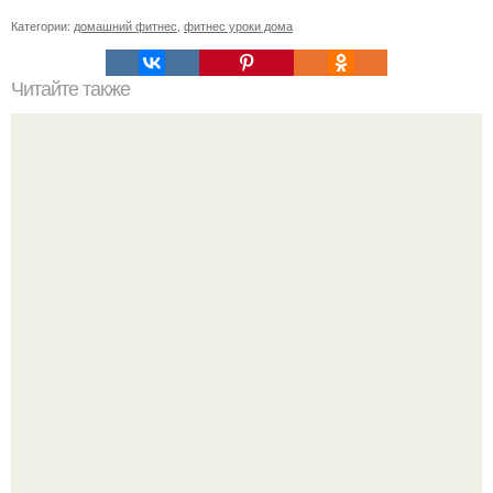
Категории:
домашний фитнес
,
фитнес уроки дома
Читайте также
26 способов заставить себя тренироваться.