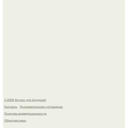
Имбирь - природный целитель.
Как накачать ягодицы и не угробить суставы.
© 2026 Фитнес для похудения
Контакты
Пользовательское соглашение
Политика конфидециальности
Обратная связь