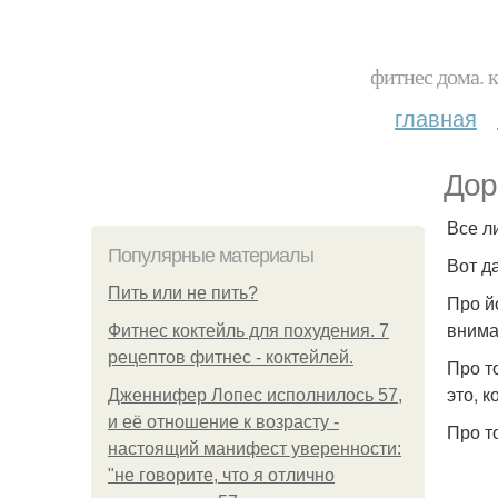
фитнес дома. 
главная
Дор
Все л
Популярные материалы
Вот д
Пить или не пить?
Про й
внима
Фитнес коктейль для похудения. 7
рецептов фитнес - коктейлей.
Про т
это, к
Дженнифер Лопес исполнилось 57,
и её отношение к возрасту -
Про т
настоящий манифест уверенности:
"не говорите, что я отлично