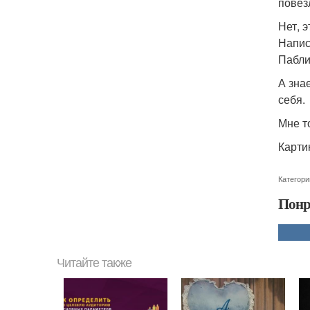
повез
Нет, э
Напис
Пабли
А зна
себя.
Мне т
Карти
Категори
Понр
Читайте также