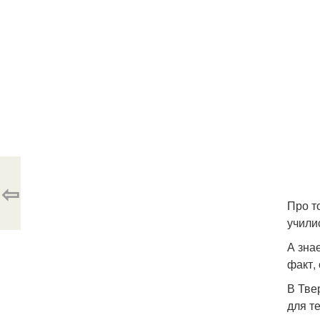
⇦
Про т
учили
А знае
факт,
В Тве
для те