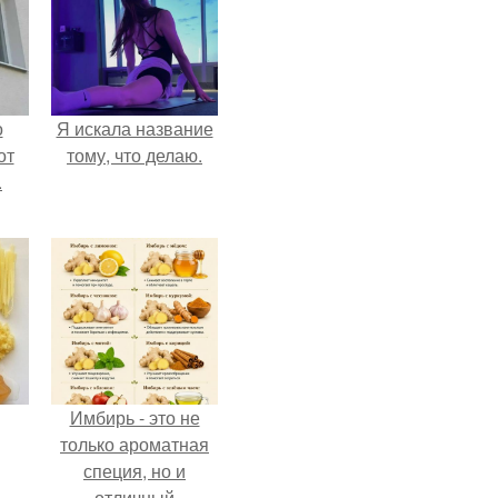
о
Я искала название
от
тому, что делаю.
.
Имбирь - это не
только ароматная
специя, но и
отличный