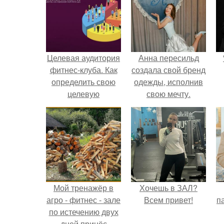
Целевая аудитория
Анна пересильд
фитнес-клуба. Как
создала свой бренд
определить свою
одежды, исполнив
целевую
свою мечту.
аудиторию: 11
основных
параметров (
параметры
составления
портрета ЦА).
Мой тренажёр в
Хочешь в ЗАЛ?
агро - фитнес - зале
Всем привет!
па
по истечению двух
дней принёс