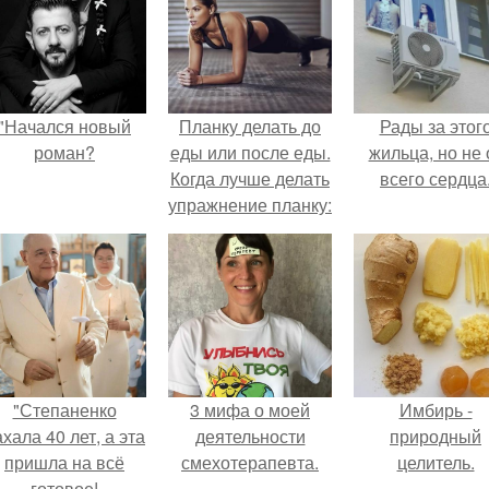
"Начался новый
Планку делать до
Рады за этог
роман?
еды или после еды.
жильца, но не 
Когда лучше делать
всего сердца
упражнение планку:
утром или вечером
"Степаненко
3 мифа о моей
Имбирь -
хала 40 лет, а эта
деятельности
природный
пришла на всё
смехотерапевта.
целитель.
готовое!