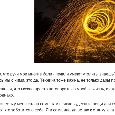
о, что руки мои многие боли - печали умеют утолить, знаешь?
сь мы с ними, это да. Техника тоже важна, не только дары 
шь ли, что можно просто поговорить со мной за жизнь, и ста
 однако.
ри есть у меня салон семь, там всякие чудесные вещи для сч
х, кто заботится о себе. Я и сама иногда встаю к станку, с