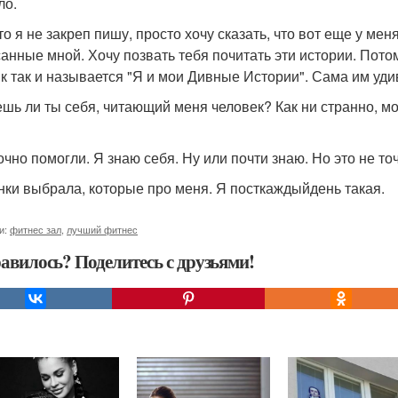
ло.
то я не закреп пишу, просто хочу сказать, что вот еще у мен
анные мной. Хочу позвать тебя почитать эти истории. Потом
к так и называется "Я и мои Дивные Истории". Сама им уди
ешь ли ты себя, читающий меня человек? Как ни странно, м
очно помогли. Я знаю себя. Ну или почти знаю. Но это не то
нки выбрала, которые про меня. Я посткаждыйдень такая.
и:
фитнес зал
,
лучший фитнес
авилось? Поделитесь с друзьями!