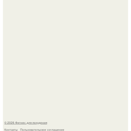
Сергей соседов показал свою скромную дачу - и удивил
поклонников.
Не зря её попу считают лучшей в мире.
© 2026 Фитнес для похудения
Контакты
Пользовательское соглашение