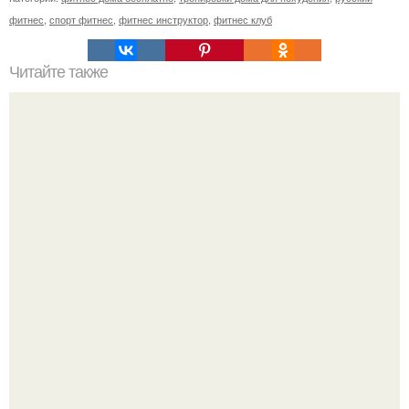
фитнес
,
спорт фитнес
,
фитнес инструктор
,
фитнес клуб
Читайте также
Тренировка для плоского живота.