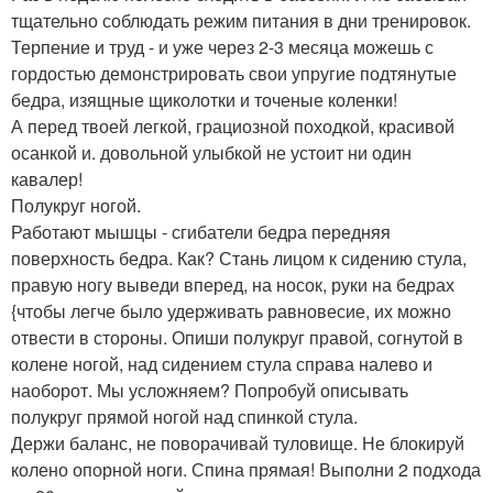
тщательно соблюдать режим питания в дни тренировок.
Терпение и труд - и уже через 2-3 месяца можешь с
гордостью демонстрировать свои упругие подтянутые
бедра, изящные щиколотки и точеные коленки!
А перед твоей легкой, грациозной походкой, красивой
осанкой и. довольной улыбкой не устоит ни один
кавалер!
Полукруг ногой.
Работают мышцы - сгибатели бедра передняя
поверхность бедра. Как? Стань лицом к сидению стула,
правую ногу выведи вперед, на носок, руки на бедрах
{чтобы легче было удерживать равновесие, их можно
отвести в стороны. Опиши полукруг правой, согнутой в
колене ногой, над сидением стула справа налево и
наоборот. Мы усложняем? Попробуй описывать
полукруг прямой ногой над спинкой стула.
Держи баланс, не поворачивай туловище. Не блокируй
колено опорной ноги. Спина прямая! Выполни 2 подхода