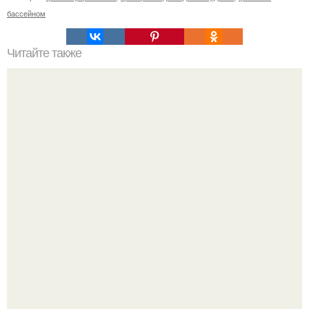
бассейном
Читайте также
Бесплатные секции в Москве. 10 бесплатных мест в
Москве для занятий спортом.