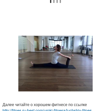
Далее читайте о хорошем фитнесе по ссылке
http://fitnes.ru-best.com/uroki-fitnesa/luchshiy-fitnes