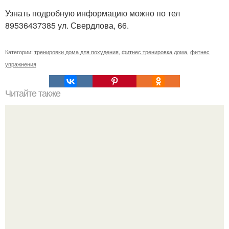
Узнать подробную информацию можно по тел
89536437385 ул. Свердлова, 66.
Категории:
тренировки дома для похудения
,
фитнес тренировка дома
,
фитнес
упражнения
Читайте также
Привыкание мышц к нагрузкам. Адаптация мышц к
физическим нагрузкам.