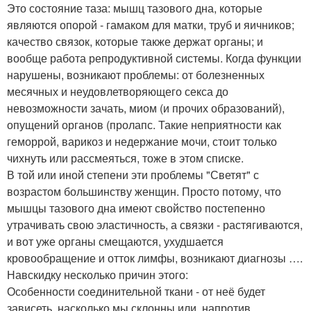
Это состояние таза: мышц тазового дна, которые
являются опорой - гамаком для матки, труб и яичников;
качество связок, которые также держат органы; и
вообще работа репродуктивной системы. Когда функции
нарушены, возникают проблемы: от болезненных
месячных и неудовлетворяющего секса до
невозможности зачать, миом (и прочих образований),
опущений органов (пролапс. Такие неприятности как
геморрой, варикоз и недержание мочи, стоит только
чихнуть или рассмеяться, тоже в этом списке.
В той или иной степени эти проблемы "Светят" с
возрастом большинству женщин. Просто потому, что
мышцы тазового дна имеют свойство постепенно
утрачивать свою эластичность, а связки - растягиваются,
и вот уже органы смещаются, ухудшается
кровообращение и отток лимфы, возникают диагнозы ….
Навскидку несколько причин этого:
Особенности соединительной ткани - от неё будет
зависеть, насколько мы склонны или, напротив,