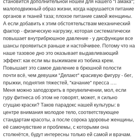
становится дополнительной ношей для нашего "Гамака";
малоподвижный образ жизни, когда нарушается питание
органов и тканей таза; плохое питание самой женщины.
А если добавить к этим обстоятельствам механический
фактор - физическую нагрузку, которая систематически
повышает внутрибрюшное давление - у дисфункции все
шансы проявиться раньше и настойчивее. Потому что на
наше тазовое дно это оказывает выдавливающий
эффект: как если мы выжимаем из тюбика крем.
Повышает это самое давление в брюшной полости
почти всё, чем девушки "Делают" красивую фигуру - бег,
прыжки, поднятия тяжестей, "качание" пресса ….
Меня можно заподозрить в преувеличении, мол, если
гуру фитнеса об этом не говорят, может, я сильно
сгущаю краски? Таков парадокс нашей культуры: в
центре внимания молодое тело, соответствующее
стандартам красоты, а после сорока здоровье женщины,
её самочувствие и проблемы, с которыми она
столкнётся, будут интересны только ей самой и врачам.