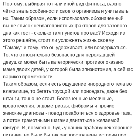
Поэтому, выбирая тот или иной вид фитнеса, важно
чётко знать особенности своего организма и учитывать
их. Таким образом, если использовать обозначенный
выше список неблагоприятных факторов для тазового
дна как тест - сколько там пунктов про вас? Исходя из
этого решайте, стоит ли усложнять жизнь своему
"Гамаку" и тому, что он удерживает, или воздержаться.
То, что относительно безопасно для нерожавшей
девушки может быть категорически противопоказано
маме двоих детей, у которой была эпизиотомия, а сейчас
варикоз промежности.
Таким образом, если есть ощущение инородного тела во
влагалище, то бегать трусцой или приседать, даже без
штанги, точно не стоит. Болезненные месячные,
кровотечения, эндометриозы, фибромы и прочие
женские диагнозы - повод позаботиться о здоровье таза,
а потом грамотными шагами двигаться к желаемой
фигуре. И, возможно, будь у наших прабабушек хорошее
питание, не были бы так распространены истории про