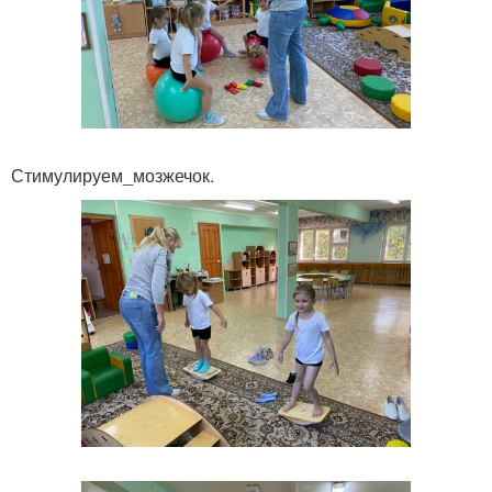
Стимулируем_мозжечок.