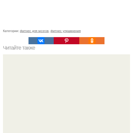
Категории:
фитнес для мозгов
,
фитнес упражнения
Читайте также
Полезна ли хурма при похудении. Хурма: польза и вред.
Калорийность