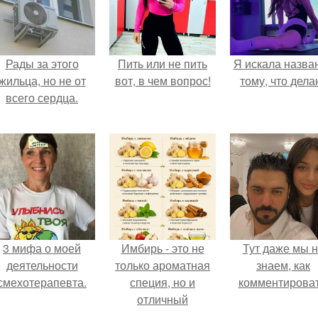
Рады за этого
Пить или не пить
Я искала назва
жильца, но не от
вот, в чем вопрос!
тому, что дела
всего сердца.
3 мифа о моей
Имбирь - это не
Тут даже мы 
деятельности
только ароматная
знаем, как
смехотерапевта.
специя, но и
комментироват
отличный
ингредиент для