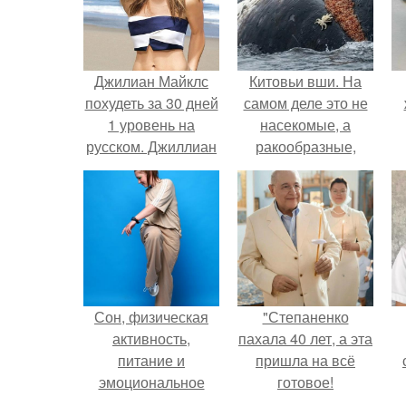
Джилиан Майклс
Китовьи вши. На
похудеть за 30 дней
самом деле это не
1 уровень на
насекомые, а
русском. Джиллиан
ракообразные,
Майклс «Похудей
относящиеся к
за 30 дней» —
бокоплавам.
упражнения, видео,
отзывы
Сон, физическая
"Степаненко
активность,
пахала 40 лет, а эта
питание и
пришла на всё
эмоциональное
готовое!
состояние!