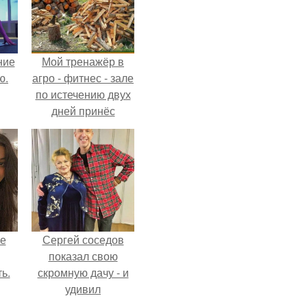
ние
Мой тренажёр в
ю.
агро - фитнес - зале
по истечению двух
дней принёс
ощутимый
результат.
не
Сергей соседов
показал свою
ь.
скромную дачу - и
удивил
поклонников.