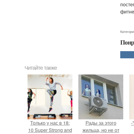
посте
фитне
Категори
Понр
Читайте также
Только у нас в 18:
Рады за этого
-
10 Super Strong and
жильца, но не от