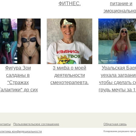
ФИТНЕС.
питание и
эмоциональн
состояние!
Фигура Зои
3 мифа о моей
Уральская Бар
салданы в
деятельности
уехала заграни
"Стражах
смехотерапевта.
чтобы сделать с
Галактики" до сих
грудь мечты за 1
пор вызывает
тыс.
восхищение.
онтакты
Пользовательское соглашение
Обратная связь
олитика конфидециальности
Копирование разрешено при у