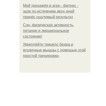
Мой тренажёр в агро - фитнес -
зале по истечению двух дней
принёс ощутимый результат.
Сон, физическая активность,
питание и эмоциональное
состояние!
Укрепляйте трицепс бедра и
ягодичные мышцы с помощью этой
простой тренировки.