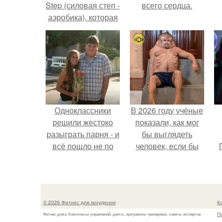
Step (силовая степ -
всего сердца.
аэробика), которая
включает в себя
все основные
направления
фитнеса:
Одноклассники
В 2026 году учёные
решили жестоко
показали, как мог
разыграть парня - и
бы выглядеть
всё пошло не по
человек, если бы
плану.
его тело
эволюционировало
специально для
выживания в
© 2026 Фитнес для похудения
К
автокатастpoфах.
П
Фитнес дома. Комплексы упражнений, диеты, программы тренировок, советы экспертов