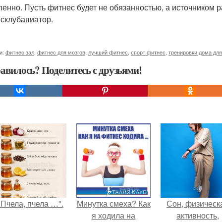
пенно. Пусть фитнес будет не обязанностью, а источником 
склубавиатор.
и:
фитнес зал
,
фитнес для мозгов
,
лучший фитнес
,
спорт фитнес
,
тренировки дома дл
авилось? Поделитесь с друзьями!
"Пчела, пчела …".
Минутка смеха? Как
Сон, физическ
я ходила на
активность,