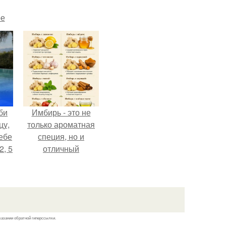
ое
би
Имбирь - это не
цу,
только ароматная
ебе
специя, но и
2, 5
отличный
ингредиент для
полезных напитков
и блюд.
казании обратной гиперссылки.