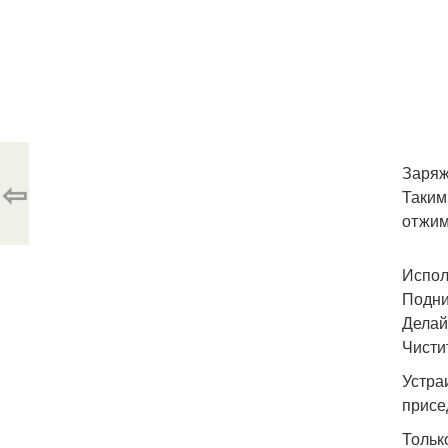
Заряж
⇦
Таким
отжим
Испол
Подни
Делай
Чисти
Устра
присе
Тольк