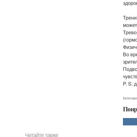
здоро
Трени
может
Трево
(горм
Физич
Во вр
зрите
Подво
чувст
P. S:
Категори
Понр
Читайте также