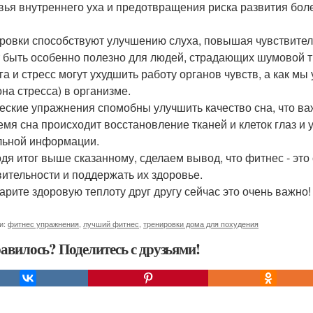
вья внутреннего уха и предотвращения риска развития бол
ровки способствуют улучшению слуха, повышая чувствитель
 быть особенно полезно для людей, страдающих шумовой т
га и стресс могут ухудшить работу органов чувств, а как мы
она стресса) в организме.
еские упражнения спомобны улучшить качество сна, что ва
емя сна происходит восстановление тканей и клеток глаз и 
льной информации.
дя итог выше сказанному, сделаем вывод, что фитнес - это
вительности и поддержать их здоровье.
 дарите здоровую теплоту друг другу сейчас это очень важно!
и:
фитнес упражнения
,
лучший фитнес
,
тренировки дома для похудения
авилось? Поделитесь с друзьями!