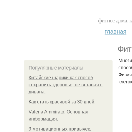
фитнес дома. 
главная
Фит
Многи
спосо
Популярные материалы
Физич
Китайские шарики как способ
клето
сохранить здоровье, не вставая с
дивана.
Как стать красивой за 30 дней.
Valeria Ammirato. Основная
информация.
9 мотивационных привычек.