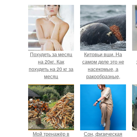
Похудеть за месяц
Китовьи вши. На
на 20кг. Как
самом деле это не
похудеть на 20 кг за
насекомые, а
месяц
ракообразные,
относящиеся к
бокоплавам.
Мой тренажёр в
Сон, физическая