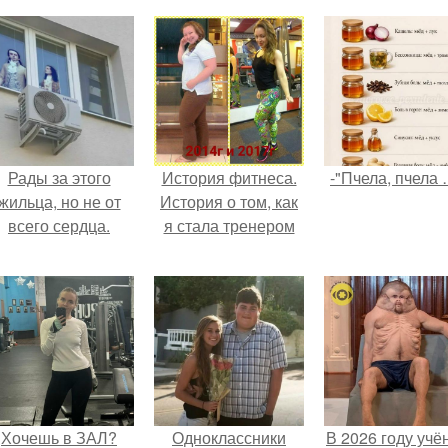
Рады за этого
История фитнеса.
-"Пчела, пчела 
жильца, но не от
История о том, как
всего сердца.
я стала тренером
Хочешь в ЗАЛ?
Одноклассники
В 2026 году учё