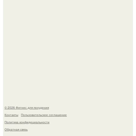
Имбирь - природный целитель.
Уральская Барби уехала заграницу, чтобы сделать себе
грудь мечты за 12, 5 тыс.
© 2026 Фитнес для похудения
Контакты
Пользовательское соглашение
Политика конфидециальности
Обратная связь